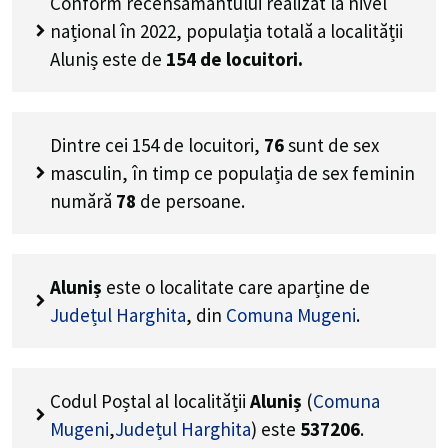
Conform recensământului realizat la nivel
național în 2022, populația totală a localității
Aluniș este de
154
de locuitori.
Dintre cei
154
de locuitori,
76
sunt de sex
masculin, în timp ce populația de sex feminin
numără
78
de persoane.
Aluniș
este o localitate care aparține de
Județul Harghita
, din
Comuna Mugeni
.
Codul Poștal al localității
Aluniș
(
Comuna
Mugeni
,
Județul Harghita
) este
537206
.