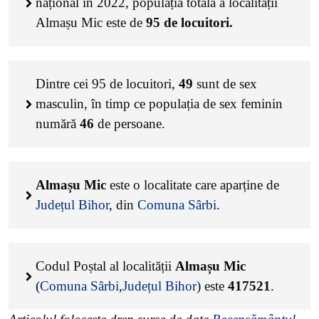
național în 2022, populația totală a localității
Almașu Mic este de
95
de locuitori.
Dintre cei
95
de locuitori,
49
sunt de sex
masculin, în timp ce populația de sex feminin
numără
46
de persoane.
Almașu Mic
este o localitate care aparține de
Județul Bihor
, din
Comuna Sârbi
.
Codul Poștal al localității
Almașu Mic
(
Comuna Sârbi
,
Județul Bihor
) este
417521
.