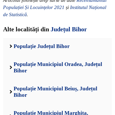
Articolul folosește drep surse de date
Recensământul
Populației Și Locuințelor 2021
și
Institutul Național
de Statistică
.
Alte localități din
Județul Bihor
Populație Județul Bihor
Populație Municipiul Oradea, Județul
Bihor
Populație Municipiul Beiuș, Județul
Bihor
Populație Municipiul Marghita,