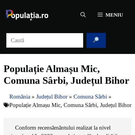
Sari
la
MENIU
conținut
Caută
Populație Almașu Mic,
Comuna Sârbi, Județul Bihor
România
»
Județul Bihor
»
Comuna Sârbi
»
Populație Almașu Mic, Comuna Sârbi, Județul Bihor
Conform recensământului realizat la nivel