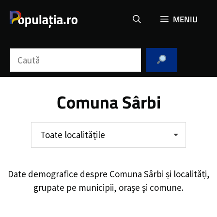
Sari
MENIU
la
conținut
Caută
Comuna Sârbi
Toate localitățile
Date demografice despre
Comuna Sârbi
și localități,
grupate pe municipii, orașe și comune.