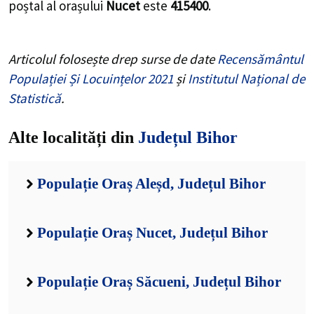
poștal al orașului
Nucet
este
415400
.
Articolul folosește drep surse de date
Recensământul
Populației Și Locuințelor 2021
și
Institutul Național de
Statistică
.
Alte localități din
Județul Bihor
Populație Oraș Aleșd, Județul Bihor
Populație Oraș Nucet, Județul Bihor
Populație Oraș Săcueni, Județul Bihor