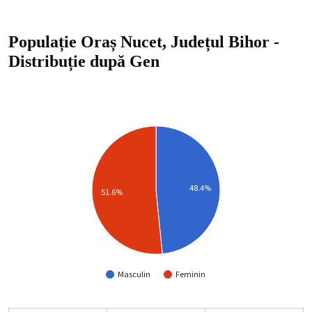
Populație Oraș Nucet, Județul Bihor
-
Distribuție
după Gen
48.4%
51.6%
Masculin
Feminin