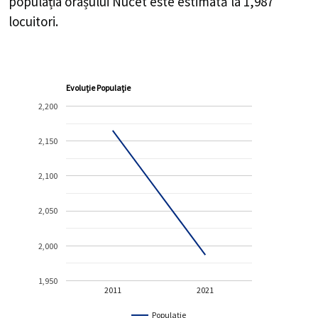
populația orașului Nucet este estimată la
1,987
locuitori.
Evoluție Populație
2,200
2,150
2,100
2,050
2,000
1,950
2011
2021
Populație