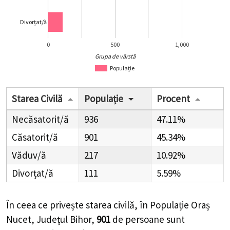
Divorțat/ă
0
500
1,000
Grupa de vârstă
Populație
Starea Civilă
Populație
Procent
Necăsatorit/ă
936
47.11%
Căsatorit/ă
901
45.34%
Văduv/ă
217
10.92%
Divorțat/ă
111
5.59%
În ceea ce privește starea civilă, în Populație Oraș
Nucet, Județul Bihor,
901
de
persoane
sunt