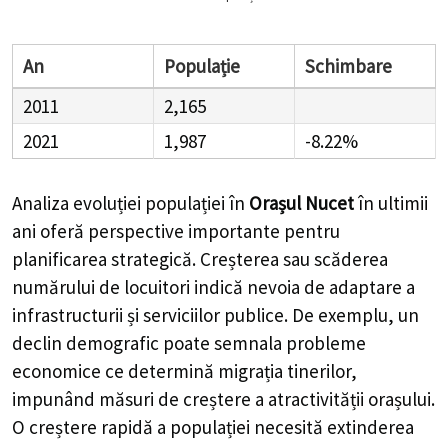
An
Populație
Schimbare
2011
2,165
2021
1,987
-8.22%
Analiza evoluției populației în
Orașul Nucet
în ultimii
ani oferă perspective importante pentru
planificarea strategică. Creșterea sau scăderea
numărului de locuitori indică nevoia de adaptare a
infrastructurii și serviciilor publice. De exemplu, un
declin demografic poate semnala probleme
economice ce determină migrația tinerilor,
impunând măsuri de creștere a atractivității orașului.
O creștere rapidă a populației necesită extinderea