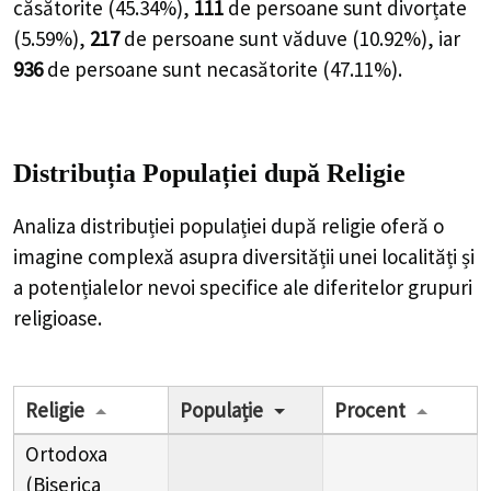
căsătorite (
45.34%
),
111
de
persoane
sunt divorțate
(
5.59%
),
217
de
persoane
sunt văduve (
10.92%
), iar
936
de
persoane
sunt necasătorite (
47.11%
).
Distribuția Populației
după Religie
Analiza distribuției populației după religie oferă o
imagine complexă asupra diversității unei localități și
a potențialelor nevoi specifice ale diferitelor grupuri
religioase.
Religie
Populație
Procent
Ortodoxa
(Biserica