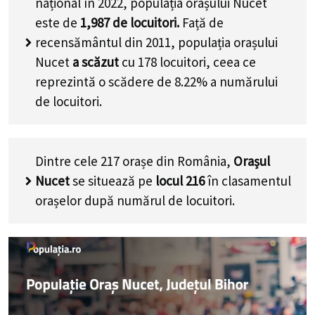
național în 2022, populația orașului Nucet
este de
1,987
de locuitori.
Față de
recensământul din 2011, populația orașului
Nucet
a scăzut
cu
178
locuitori, ceea ce
reprezintă o scădere de 8.22% a numărului
de locuitori
.
Dintre cele 217 orașe din România,
Orașul
Nucet
se situează pe
locul 216
în clasamentul
orașelor după numărul de locuitori.