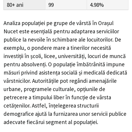
80+
99
4.98%
Analiza populației pe grupe de vârstă în
Orașul
Nucet
este esențială pentru adaptarea serviciilor
publice la nevoile în schimbare ale locuitorilor. De
exemplu, o pondere mare a tinerilor necesită
investiții în școli, licee, universități, locuri de muncă
pentru absolvenți. O populație îmbătrânită impune
măsuri privind asistența socială și medicală dedicată
vârstnicilor. Autoritățile pot regândi amenajările
urbane, programele culturale, opțiunile de
petrecere a timpului liber în funcție de vârsta
cetățenilor. Astfel, înțelegerea structurii
demografice ajută la furnizarea unor servicii publice
adecvate fiecărui segment al populației.