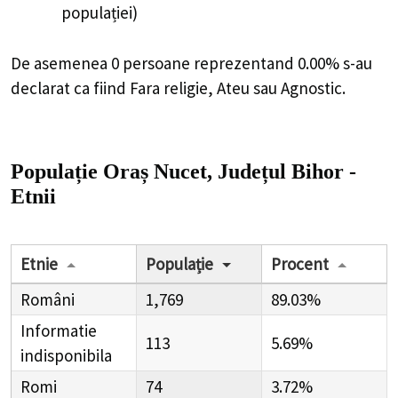
populației)
De asemenea 0 persoane reprezentand 0.00% s-au
declarat ca fiind Fara religie, Ateu sau Agnostic.
Populație Oraș Nucet, Județul Bihor -
Etnii
Etnie
Populație
Procent
Români
1,769
89.03%
Informatie
113
5.69%
indisponibila
Romi
74
3.72%