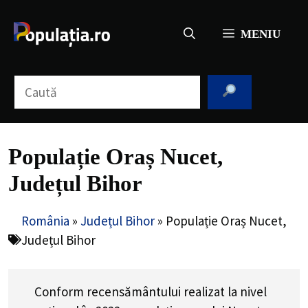
Sari
la
MENIU
conținut
Caută
Populație Oraș Nucet,
Județul Bihor
România
»
Județul Bihor
»
Populație Oraș Nucet,
Județul Bihor
Conform recensământului realizat la nivel