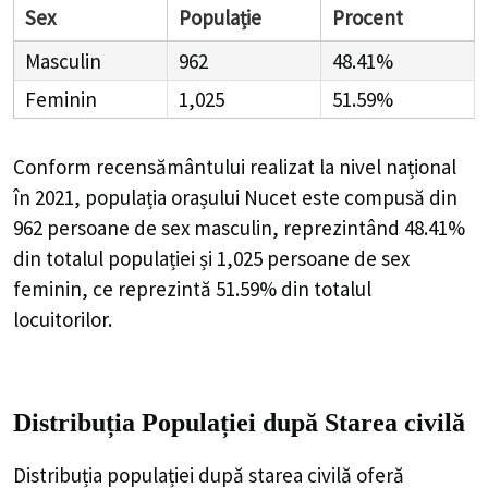
Sex
Populație
Procent
Masculin
962
48.41%
Feminin
1,025
51.59%
Conform recensământului realizat la nivel național
în 2021, populația orașului Nucet este compusă din
962
persoane de sex masculin, reprezintând
48.41%
din totalul populației și
1,025
persoane de sex
feminin, ce reprezintă
51.59%
din totalul
locuitorilor.
Distribuția Populației
după Starea civilă
Distribuția populației după starea civilă oferă