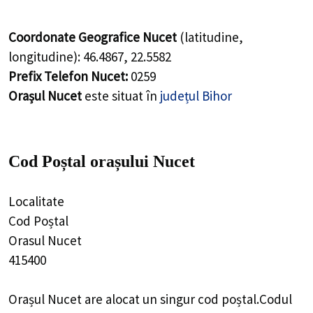
Coordonate Geografice Nucet
(latitudine,
longitudine):
46.4867
,
22.5582
Prefix Telefon Nucet:
0259
Orașul Nucet
este situat în
județul Bihor
Cod Poștal orașului Nucet
Localitate
Cod Poștal
Orasul Nucet
415400
Orașul Nucet are alocat un singur cod poștal.Codul