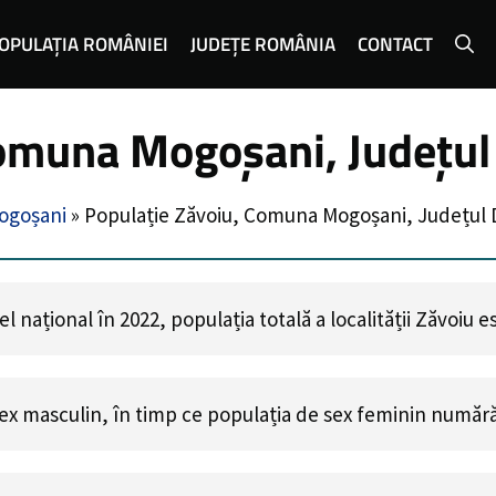
OPULAȚIA ROMÂNIEI
JUDEȚE ROMÂNIA
CONTACT
Comuna Mogoșani, Județu
ogoșani
»
Populație Zăvoiu, Comuna Mogoșani, Județul
 național în 2022, populația totală a localității Zăvoiu 
ex masculin, în timp ce populația de sex feminin număr