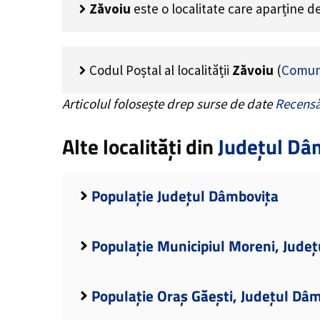
Zăvoiu
este o localitate care aparține d
Codul Poștal al localității
Zăvoiu
(
Comun
Articolul folosește drep surse de date
Recensă
Alte localități din
Județul Dâ
Populație Județul Dâmbovița
Populație Municipiul Moreni, Jude
Populație Oraș Găești, Județul Dâ