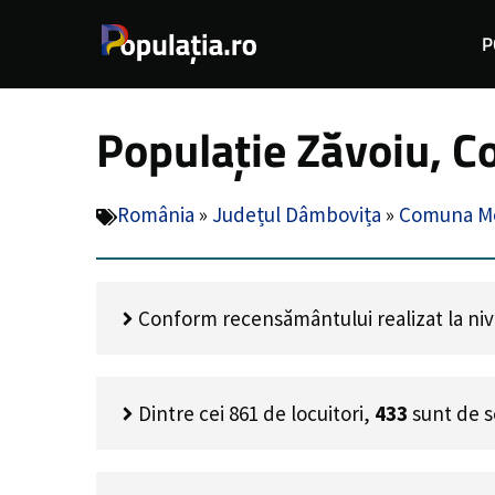
Sari
P
la
conținut
Populație Zăvoiu, 
România
»
Județul Dâmbovița
»
Comuna M
Conform recensământului realizat la nivel
Dintre cei
861
de locuitori,
433
sunt de s