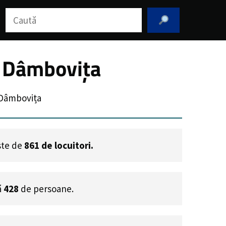
Caută
l Dâmbovița
 Dâmbovița
este de
861
de locuitori.
ă
428
de persoane.