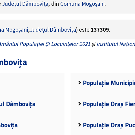
e
Județul Dâmbovița
, din
Comuna Mogoșani
.
a Mogoșani
,
Județul Dâmbovița
) este
137309
.
mântul Populației Și Locuințelor 2021
și
Institutul Națion
mbovița
Populație Municipi
țul Dâmbovița
Populație Oraș Fie
mbovița
Populație Oraș Puc