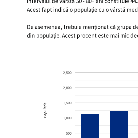
intervalul de vârstă 50 - 80+ ani constituie 4
Acest fapt indică o populație cu o vârstă med
De asemenea, trebuie menționat că grupa de v
din populație. Acest procent este mai mic d
2,500
2,000
1,500
Populație
1,000
500