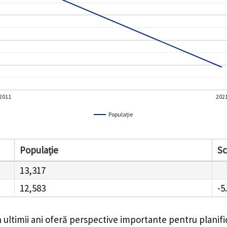
2011
202
Populație
Populație
S
13,317
12,583
-5
 ultimii ani oferă perspective importante pentru planif