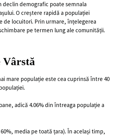
, un declin demografic poate semnala
șului. O creștere rapidă a populației
e de locuitori. Prin urmare, înțelegerea
 schimbare pe termen lung ale comunității.
e Vârstă
mai mare populație este cea cuprinsă între 40
populației.
soane, adică 4.06% din întreaga populație a
 60%, media pe toată țara). În același timp,