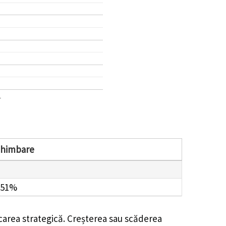
1
chimbare
.51%
icarea strategică. Creșterea sau scăderea