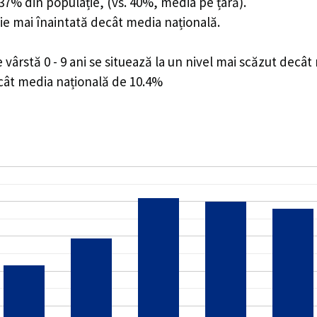
4.37% din populație, (vs. 40%, media pe țară).
ie mai înaintată decât media națională.
ârstă 0 - 9 ani se situează la un nivel mai scăzut decât
ecât media națională de 10.4%