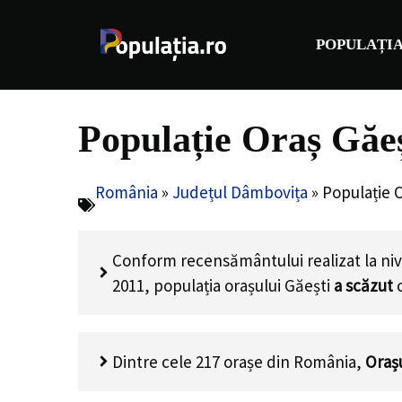
Sari
la
POPULAȚIA
conținut
Populație Oraș Găe
România
»
Județul Dâmbovița
»
Populație 
Conform recensământului realizat la nive
2011, populația orașului Găești
a scăzut
Dintre cele 217 orașe din România,
Oraș