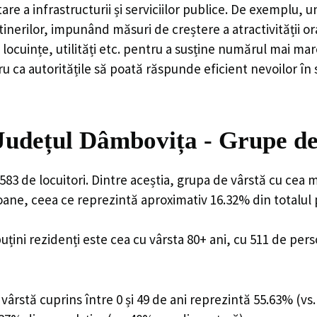
are a infrastructurii și serviciilor publice. De exemplu
rilor, impunând măsuri de creștere a atractivității ora
locuințe, utilități etc. pentru a susține numărul mai mar
u ca autoritățile să poată răspunde eficient nevoilor în
 Județul Dâmbovița - Grupe d
583 de locuitori. Dintre aceștia, grupa de vârstă cu cea 
soane, ceea ce reprezintă aproximativ 16.32% din totalul 
uțini rezidenți este cea cu vârsta 80+ ani, cu 511 de per
ârstă cuprins între 0 și 49 de ani reprezintă 55.63% (vs.