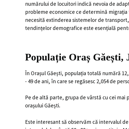
numărului de locuitori indică nevoia de adapt
probleme economice ce determină migrația tine
necesită extinderea sistemelor de transport, 
tendințelor demografice este esențială pentr
Populație Oraș Găești,
În Orașul Găești, populația totală numără 12,
- 49 de ani, în care se regăsesc 2,054 de per
Pe de altă parte, grupa de vârstă cu cei mai p
orașului Găești.
Este interesant să observăm că intervalul de v