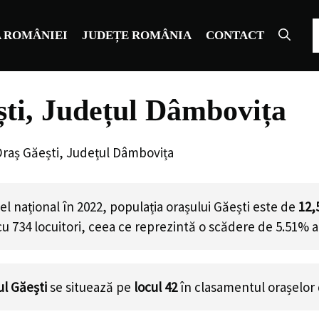
C
 ROMÂNIEI
JUDEȚE ROMÂNIA
CONTACT
ști, Județul Dâmbovița
Oraș Găești, Județul Dâmbovița
l național în 2022, populația orașului Găești este de
12,
cu
734
locuitori, ceea ce reprezintă o scădere de 5.51% a
ul Găești
se situează pe
locul 42
în clasamentul orașelor 