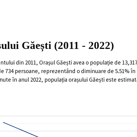
ului Găești (2011 - 2022)
ntului din 2011,
Orașul Găești
avea o populație de
13,31
de
734
persoane, reprezentând o
diminuare de 5.51%
în 
nute în anul 2022, populația orașului Găești este estimat