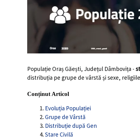
Populație Oraș Găești, Județul Dâmbovița -
s
distribuția pe grupe de vârstă și sexe, religii
Conținut Articol
Evoluția Populației
Grupe de Vârstă
Distribuție după Gen
Stare Civilă