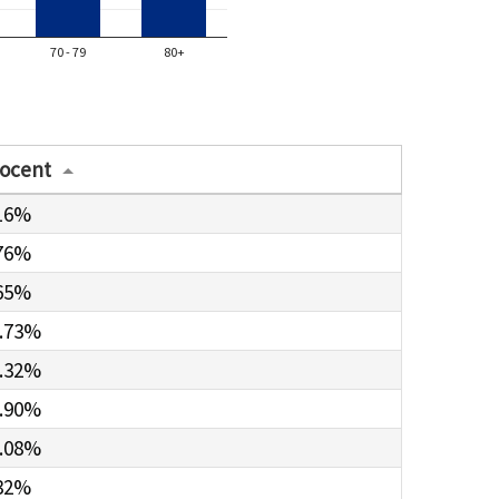
70 - 79
80+
ocent
16%
76%
65%
.73%
.32%
.90%
.08%
32%