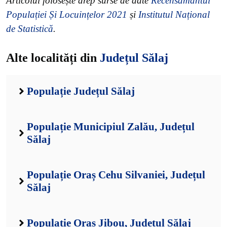
Articolul folosește drep surse de date
Recensământul
Populației Și Locuințelor 2021
și
Institutul Național
de Statistică
.
Alte localități din
Județul Sălaj
Populație Județul Sălaj
Populație Municipiul Zalău, Județul
Sălaj
Populație Oraș Cehu Silvaniei, Județul
Sălaj
Populație Oraș Jibou, Județul Sălaj