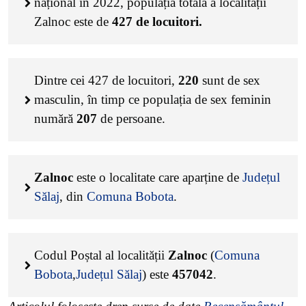
național în 2022, populația totală a localității
Zalnoc este de
427
de locuitori.
Dintre cei
427
de locuitori,
220
sunt de sex
masculin, în timp ce populația de sex feminin
numără
207
de persoane.
Zalnoc
este o localitate care aparține de
Județul
Sălaj
, din
Comuna Bobota
.
Codul Poștal al localității
Zalnoc
(
Comuna
Bobota
,
Județul Sălaj
) este
457042
.