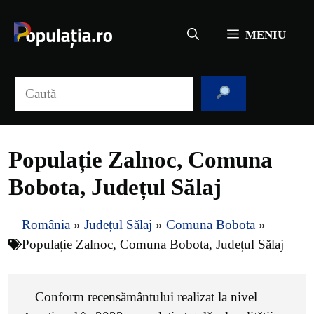
Sari
la
MENIU
conținut
Caută
Populație Zalnoc, Comuna
Bobota, Județul Sălaj
România
»
Județul Sălaj
»
Comuna Bobota
»
Populație Zalnoc, Comuna Bobota, Județul Sălaj
Conform recensământului realizat la nivel