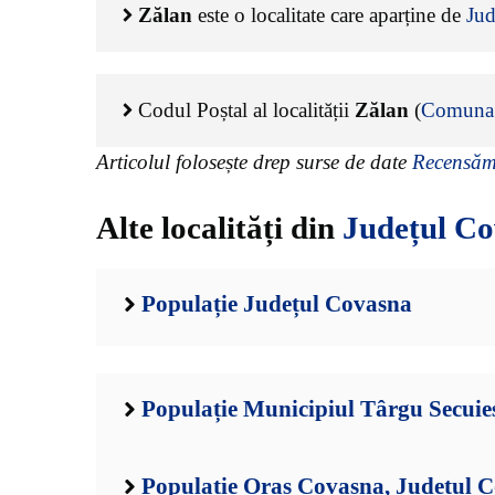
Zălan
este o localitate care aparține de
Jud
Codul Poștal al localității
Zălan
(
Comuna
Articolul folosește drep surse de date
Recensămâ
Alte localități din
Județul C
Populație Județul Covasna
Populație Municipiul Târgu Secuie
Populație Oraș Covasna, Județul 