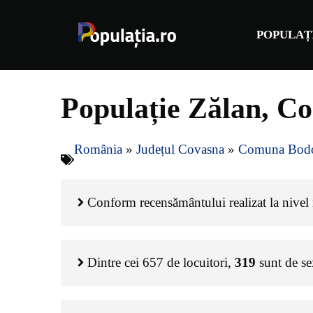
Sari
la
POPULAȚ
conținut
Populație Zălan, C
România
»
Județul Covasna
»
Comuna Bod
Conform recensământului realizat la nivel n
Dintre cei
657
de locuitori,
319
sunt de s