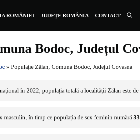
IA ROMÂNIEI
JUDEȚE ROMÂNIA
CONTACT
omuna Bodoc, Județul Co
oc
»
Populație Zălan, Comuna Bodoc, Județul Covasna
ațional în 2022, populația totală a localității Zălan este de
ex masculin, în timp ce populația de sex feminin numără
33