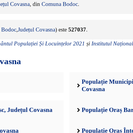
ețul Covasna
, din
Comuna Bodoc
.
 Bodoc
,
Județul Covasna
) este
527037
.
ntul Populației Și Locuințelor 2021
și
Institutul Național
ovasna
Populație Municipi
Covasna
sc, Județul Covasna
Populație Oraș Bar
Covasna
Populație Oraș Înt