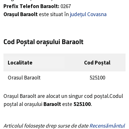
Prefix Telefon Baraolt:
0267
Orașul Baraolt
este situat în
județul Covasna
Cod Poștal orașului Baraolt
Localitate
Cod Poștal
Orasul Baraolt
525100
Orașul Baraolt are alocat un singur cod poștal.Codul
poștal al orașului
Baraolt
este
525100
.
Articolul folosește drep surse de date
Recensământul