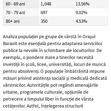
60 - 69
1,048
13.56%
70 - 79
697
9.02%
80+
350
4.53%
Analiza populației pe grupe de vârstă în
Orașul
Baraolt
este esențială pentru adaptarea serviciilor
publice la nevoile în schimbare ale locuitorilor. De
exemplu, o pondere mare a tinerilor necesită
investiții în școli, licee, universități, locuri de muncă
pentru absolvenți. O populație îmbătrânită impune
măsuri privind asistența socială și medicală dedicată
vârstnicilor. Autoritățile pot regândi amenajările
urbane, programele culturale, opțiunile de
petrecere a timpului liber în funcție de vârsta
cetățenilor. Astfel, înțelegerea structurii