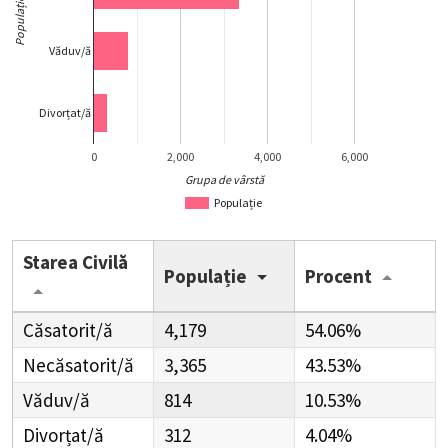
Populație
Văduv/ă
Divorțat/ă
0
2,000
4,000
6,000
Grupa de vârstă
Populație
Starea Civilă
Populație
Procent
Căsatorit/ă
4,179
54.06%
Necăsatorit/ă
3,365
43.53%
Văduv/ă
814
10.53%
Divorțat/ă
312
4.04%