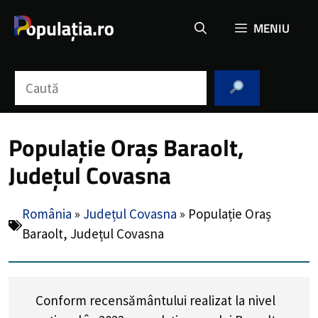
Sari
MENIU
la
conținut
Caută
Populație Oraș Baraolt,
Județul Covasna
România
»
Județul Covasna
»
Populație Oraș
Baraolt, Județul Covasna
Conform recensământului realizat la nivel