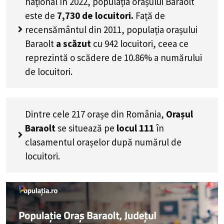
național în 2022, populația orașului Baraolt
este de
7,730
de locuitori.
Față de
recensământul din 2011, populația orașului
Baraolt
a scăzut
cu
942
locuitori, ceea ce
reprezintă o scădere de 10.86% a numărului
de locuitori
.
Dintre cele 217 orașe din România,
Orașul
Baraolt
se situează pe
locul 111
în
clasamentul orașelor după numărul de
locuitori.