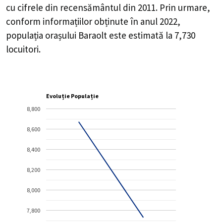
cu cifrele din recensământul din 2011. Prin urmare,
conform informațiilor obținute în anul 2022,
populația orașului Baraolt este estimată la
7,730
locuitori.
Evoluție Populație
8,800
8,600
8,400
8,200
8,000
7,800