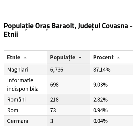
Populație Oraș Baraolt, Județul Covasna -
Etnii
Etnie
Populație
Procent
Maghiari
6,736
87.14%
Informatie
698
9.03%
indisponibila
Români
218
2.82%
Romi
73
0.94%
Germani
3
0.04%