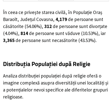
În ceea ce privește starea civilă, în Populație Oraș
Baraolt, Județul Covasna,
4,179
de
persoane
sunt
căsătorite (
54.06%
),
312
de
persoane
sunt divorțate
(
4.04%
),
814
de
persoane
sunt văduve (
10.53%
), iar
3,365
de
persoane
sunt necasătorite (
43.53%
).
Distribuția Populației
după Religie
Analiza distribuției populației după religie oferă o
imagine complexă asupra diversității unei localități și
a potențialelor nevoi specifice ale diferitelor grupuri
religioase.