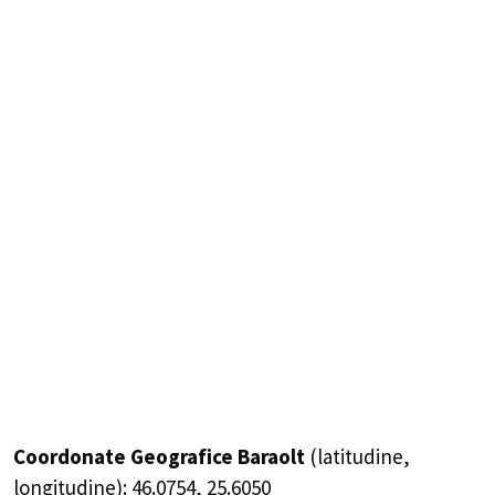
Coordonate Geografice Baraolt
(latitudine,
longitudine):
46.0754
,
25.6050