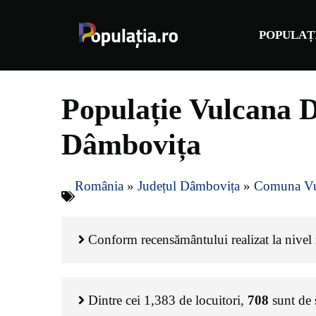
Sari
la
POPULAȚ
conținut
Populație Vulcana 
Dâmbovița
România
»
Județul Dâmbovița
»
Comuna Vu
Conform recensământului realizat la nivel 
Dintre cei
1,383
de locuitori,
708
sunt de