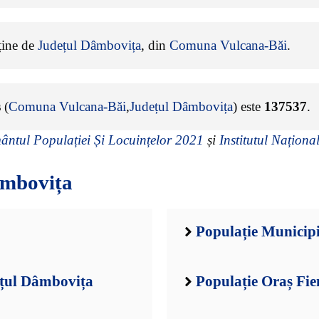
rține de
Județul Dâmbovița
, din
Comuna Vulcana-Băi
.
s
(
Comuna Vulcana-Băi
,
Județul Dâmbovița
) este
137537
.
ntul Populației Și Locuințelor 2021
și
Institutul Național
âmbovița
Populație Municip
ețul Dâmbovița
Populație Oraș Fie