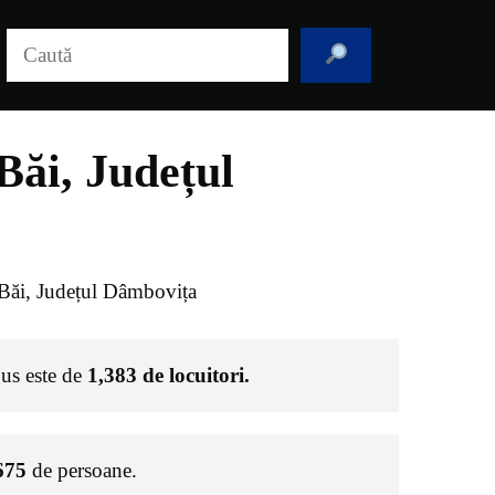
Caută
Băi, Județul
Băi, Județul Dâmbovița
Sus este de
1,383
de locuitori.
675
de persoane.