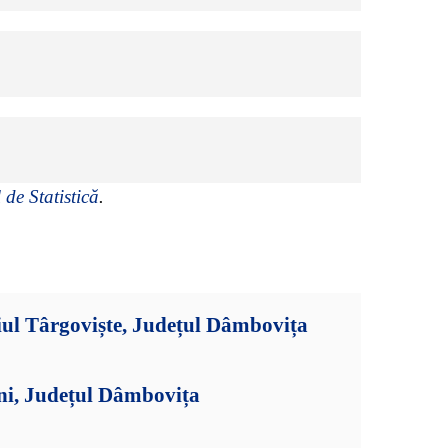
 de Statistică
.
iul Târgoviște, Județul Dâmbovița
ni, Județul Dâmbovița