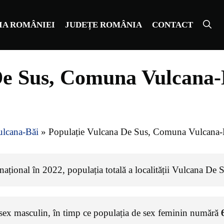
IA ROMÂNIEI
JUDEȚE ROMÂNIA
CONTACT
De Sus, Comuna Vulcana-
lcana-Băi
»
Populație Vulcana De Sus, Comuna Vulcana-
național în 2022, populația totală a localității Vulcana De 
 sex masculin, în timp ce populația de sex feminin numără