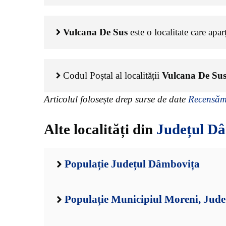
Vulcana De Sus
este o localitate care apa
Codul Poștal al localității
Vulcana De Su
Articolul folosește drep surse de date
Recensămâ
Alte localități din
Județul D
Populație Județul Dâmbovița
Populație Municipiul Moreni, Jud