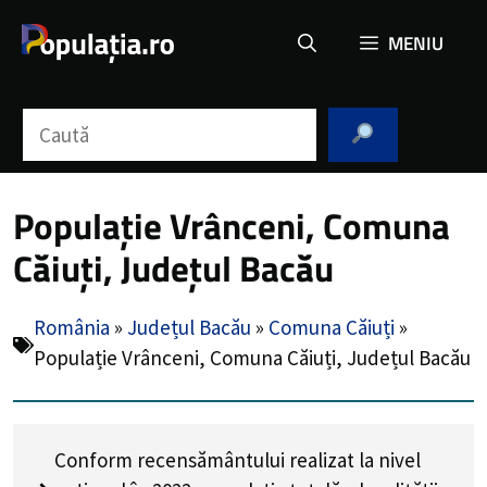
Sari
MENIU
la
conținut
Caută
Populație Vrânceni, Comuna
Căiuți, Județul Bacău
România
»
Județul Bacău
»
Comuna Căiuți
»
Populație Vrânceni, Comuna Căiuți, Județul Bacău
Conform recensământului realizat la nivel