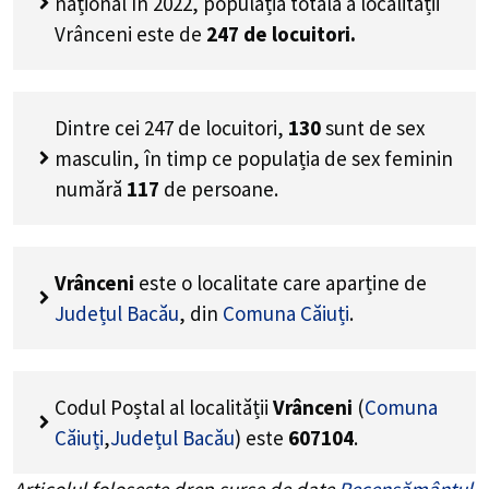
național în 2022, populația totală a localității
Vrânceni este de
247
de locuitori.
Dintre cei
247
de locuitori,
130
sunt de sex
masculin, în timp ce populația de sex feminin
numără
117
de persoane.
Vrânceni
este o localitate care aparține de
Județul Bacău
, din
Comuna Căiuți
.
Codul Poștal al localității
Vrânceni
(
Comuna
Căiuți
,
Județul Bacău
) este
607104
.
Articolul folosește drep surse de date
Recensământul