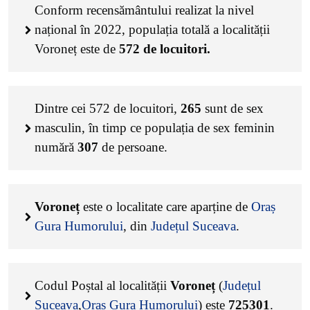
Conform recensământului realizat la nivel
național în 2022, populația totală a localității
Voroneț este de
572
de locuitori.
Dintre cei
572
de locuitori,
265
sunt de sex
masculin, în timp ce populația de sex feminin
numără
307
de persoane.
Voroneț
este o localitate care aparține de
Oraș
Gura Humorului
, din
Județul Suceava
.
Codul Poștal al localității
Voroneț
(
Județul
Suceava
,
Oraș Gura Humorului
) este
725301
.