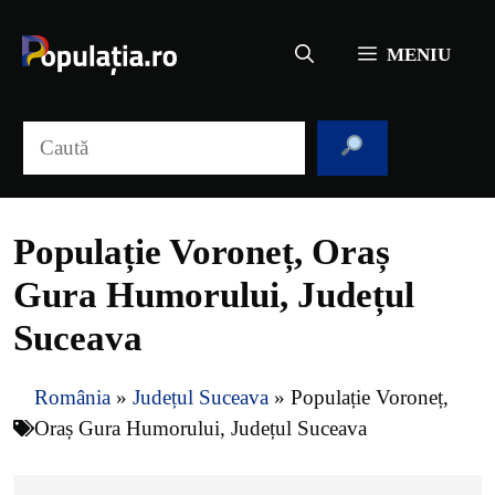
Sari
la
MENIU
conținut
Caută
Populație Voroneț, Oraș
Gura Humorului, Județul
Suceava
România
»
Județul Suceava
»
Populație Voroneț,
Oraș Gura Humorului, Județul Suceava