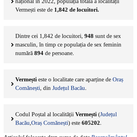
național în 2022, populația totală a localității
Vermești este de
1,842
de locuitori.
Dintre cei
1,842
de locuitori,
948
sunt de sex
masculin, în timp ce populația de sex feminin
numără
894
de persoane.
Vermești
este o localitate care aparține de
Oraș
Comănești
, din
Județul Bacău
.
Codul Poștal al localității
Vermești
(
Județul
Bacău
,
Oraș Comănești
) este
605202
.