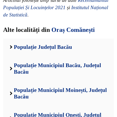
Articolul folosește drep surse de date
Recensământul
Populației Și Locuințelor 2021
și
Institutul Național
de Statistică
.
Alte localități din
Oraș Comănești
Populație Județul Bacău
Populație Municipiul Bacău, Județul
Bacău
Populație Municipiul Moinești, Județul
Bacău
Populație Municipiul Onești, Județul