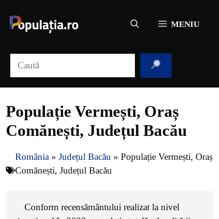
Sari
la
MENIU
conținut
Caută
Populație Vermești, Oraș
Comănești, Județul Bacău
România
»
Județul Bacău
»
Populație Vermești, Oraș
Comănești, Județul Bacău
Conform recensământului realizat la nivel