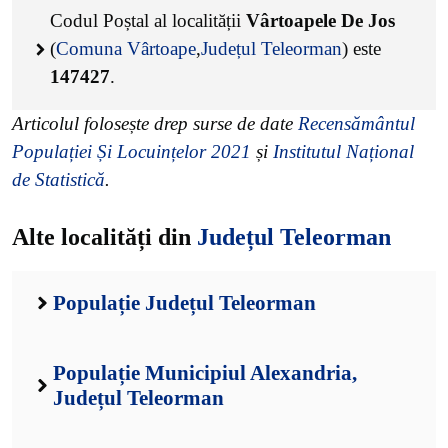
Codul Poștal al localității
Vârtoapele De Jos
(
Comuna Vârtoape
,
Județul Teleorman
) este
147427
.
Articolul folosește drep surse de date
Recensământul
Populației Și Locuințelor 2021
și
Institutul Național
de Statistică
.
Alte localități din
Județul Teleorman
Populație Județul Teleorman
Populație Municipiul Alexandria,
Județul Teleorman