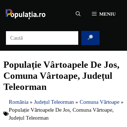
Sari
la
MENIU
conținut
Caută
Populație Vârtoapele De Jos,
Comuna Vârtoape, Județul
Teleorman
România
»
Județul Teleorman
»
Comuna Vârtoape
»
Populație Vârtoapele De Jos, Comuna Vârtoape,
Județul Teleorman