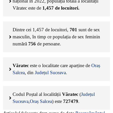
național în 2022, populația totală a localității
Văratec este de
1,457
de locuitori.
Dintre cei
1,457
de locuitori,
701
sunt de sex
masculin, în timp ce populația de sex feminin
numără
756
de persoane.
Văratec
este o localitate care aparține de
Oraș
Salcea
, din
Județul Suceava
.
Codul Poștal al localității
Văratec
(
Județul
Suceava
,
Oraș Salcea
) este
727479
.