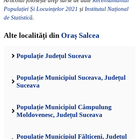
Articolul folosește drep surse de date
Recensământul
Populației Și Locuințelor 2021
și
Institutul Național
de Statistică
.
Alte localități din
Oraș Salcea
Populație Județul Suceava
Populație Municipiul Suceava, Județul
Suceava
Populație Municipiul Câmpulung
Moldovenesc, Județul Suceava
Populație Municipiul Fălticeni, Județul