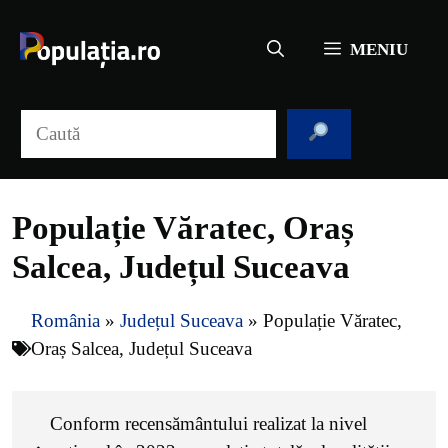
Sari
la
MENIU
conținut
Caută
Populație Văratec, Oraș
Salcea, Județul Suceava
România
»
Județul Suceava
»
Populație Văratec,
Oraș Salcea, Județul Suceava
Conform recensământului realizat la nivel