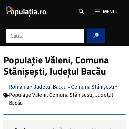
Sari
MENIU
la
conținut
Caută
Populație Văleni, Comuna
Stănișești, Județul Bacău
România
»
Județul Bacău
»
Comuna Stănișești
»
Populație Văleni, Comuna Stănișești, Județul
Bacău