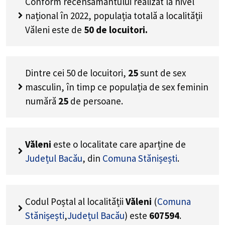
Conform recensământului realizat la nivel
național în 2022, populația totală a localității
Văleni este de
50
de locuitori.
Dintre cei
50
de locuitori,
25
sunt de sex
masculin, în timp ce populația de sex feminin
numără
25
de persoane.
Văleni
este o localitate care aparține de
Județul Bacău
, din
Comuna Stănișești
.
Codul Poștal al localității
Văleni
(
Comuna
Stănișești
,
Județul Bacău
) este
607594
.