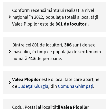
Conform recensământului realizat la nivel
național în 2022, populația totală a localității
Valea Plopilor este de
801
de locuitori.
Dintre cei
801
de locuitori,
386
sunt de sex
masculin, în timp ce populația de sex feminin
numără
415
de persoane.
Valea Plopilor
este o localitate care aparține
de
Județul Giurgiu
, din
Comuna Ghimpați
.
Codul Poștal al localității
Valea Plopilor