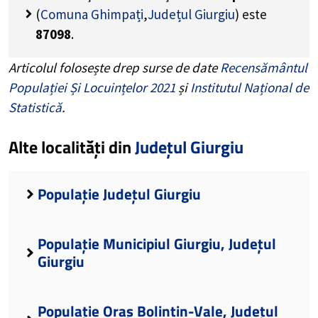
(
Comuna Ghimpați
,
Județul Giurgiu
) este
87098
.
Articolul folosește drep surse de date
Recensământul
Populației Și Locuințelor 2021
și
Institutul Național de
Statistică
.
Alte localități din
Județul Giurgiu
Populație Județul Giurgiu
Populație Municipiul Giurgiu, Județul
Giurgiu
Populație Oraș Bolintin-Vale, Județul