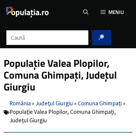
Sari
MENIU
la
conținut
Caută
Populație Valea Plopilor,
Comuna Ghimpați, Județul
Giurgiu
România
»
Județul Giurgiu
»
Comuna Ghimpați
»
Populație Valea Plopilor, Comuna Ghimpați,
Județul Giurgiu