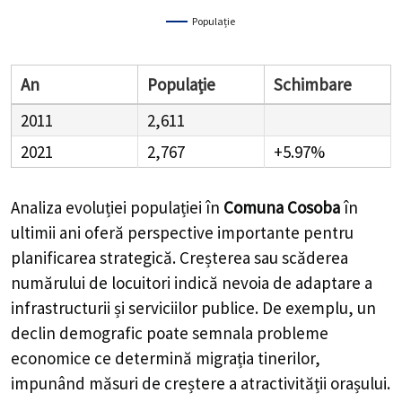
Populație
An
Populație
Schimbare
2011
2,611
2021
2,767
+5.97%
Analiza evoluției populației în
Comuna Cosoba
în
ultimii ani oferă perspective importante pentru
planificarea strategică. Creșterea sau scăderea
numărului de locuitori indică nevoia de adaptare a
infrastructurii și serviciilor publice. De exemplu, un
declin demografic poate semnala probleme
economice ce determină migrația tinerilor,
impunând măsuri de creștere a atractivității orașului.