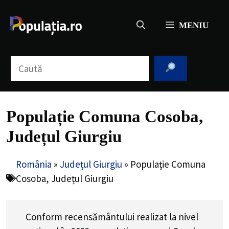
Sari
la
MENIU
conținut
Caută
Populație Comuna Cosoba,
Județul Giurgiu
România
»
Județul Giurgiu
»
Populație Comuna
Cosoba, Județul Giurgiu
Conform recensământului realizat la nivel