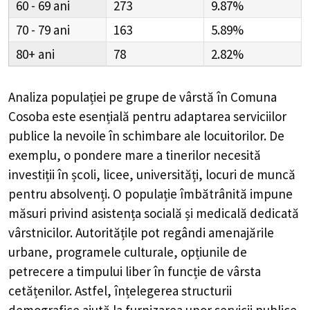
60 - 69
273
9.87%
70 - 79
163
5.89%
80+
78
2.82%
Analiza populației pe grupe de vârstă în
Comuna
Cosoba
este esențială pentru adaptarea serviciilor
publice la nevoile în schimbare ale locuitorilor. De
exemplu, o pondere mare a tinerilor necesită
investiții în școli, licee, universități, locuri de muncă
pentru absolvenți. O populație îmbătrânită impune
măsuri privind asistența socială și medicală dedicată
vârstnicilor. Autoritățile pot regândi amenajările
urbane, programele culturale, opțiunile de
petrecere a timpului liber în funcție de vârsta
cetățenilor. Astfel, înțelegerea structurii
demografice ajută la furnizarea unor servicii publice