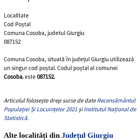
Localitate
Cod Poștal
Comuna Cosoba, judetul Giurgiu
087152
Comuna Cosoba, situată în județul Giurgiu utilizează
un singur cod poștal. Codul poștal al comunei
Cosoba.
este
087152.
Articolul folosește drep surse de date
Recensământul
Populației Și Locuințelor 2021
și
Institutul Național de
Statistică
.
Alte localități din
Județul Giurgiu