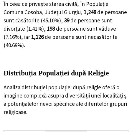
În ceea ce privește starea civilă, în Populație
Comuna Cosoba, Județul Giurgiu,
1,248
de
persoane
sunt căsătorite (
45.10%
),
39
de
persoane
sunt
divorțate (
1.41%
),
198
de
persoane
sunt văduve
(
7.16%
), iar
1,126
de
persoane
sunt necasătorite
(
40.69%
).
Distribuția Populației
după Religie
Analiza distribuției populației după religie oferă o
imagine complexă asupra diversității unei localități și
a potențialelor nevoi specifice ale diferitelor grupuri
religioase.