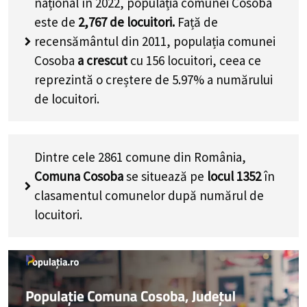
național în 2022, populația comunei Cosoba
este de
2,767
de locuitori.
Față de
recensământul din 2011, populația comunei
Cosoba
a crescut
cu
156
locuitori, ceea ce
reprezintă o creștere de 5.97% a numărului
de locuitori
.
Dintre cele 2861 comune din România,
Comuna Cosoba
se situează pe
locul 1352
în
clasamentul comunelor după numărul de
locuitori.