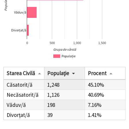
Populație
Văduv/ă
Divorțat/ă
0
500
1,000
1,500
Grupa de vârstă
Populație
Starea Civilă
Populație
Procent
Căsatorit/ă
1,248
45.10%
Necăsatorit/ă
1,126
40.69%
Văduv/ă
198
7.16%
Divorțat/ă
39
1.41%