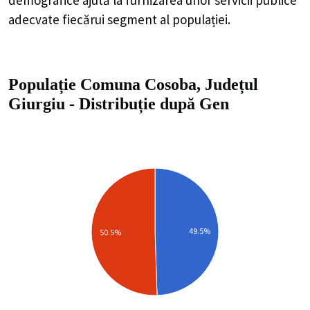
adecvate fiecărui segment al populației.
Populație Comuna Cosoba, Județul
Giurgiu
-
Distribuție
după Gen
49.5%
50.5%