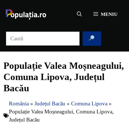
Sari
la
MENIU
conținut
Caută
Populație Valea Moșneagului,
Comuna Lipova, Județul
Bacău
România
»
Județul Bacău
»
Comuna Lipova
»
Populație Valea Moșneagului, Comuna Lipova,
Județul Bacău