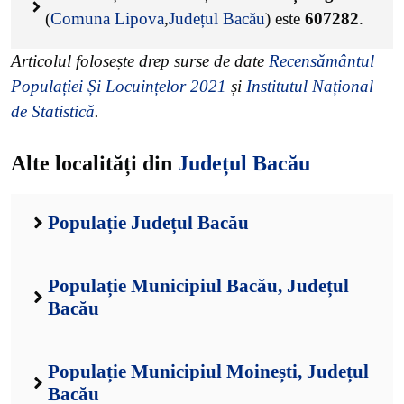
(
Comuna Lipova
,
Județul Bacău
) este
607282
.
Articolul folosește drep surse de date
Recensământul
Populației Și Locuințelor 2021
și
Institutul Național
de Statistică
.
Alte localități din
Județul Bacău
Populație Județul Bacău
Populație Municipiul Bacău, Județul
Bacău
Populație Municipiul Moinești, Județul
Bacău