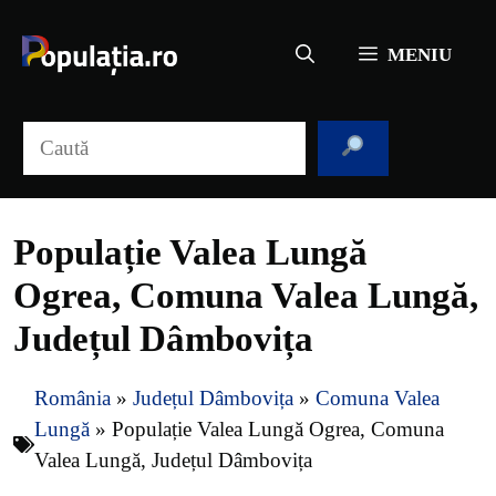
Sari
la
MENIU
conținut
Caută
Populație Valea Lungă
Ogrea, Comuna Valea Lungă,
Județul Dâmbovița
România
»
Județul Dâmbovița
»
Comuna Valea
Lungă
»
Populație Valea Lungă Ogrea, Comuna
Valea Lungă, Județul Dâmbovița