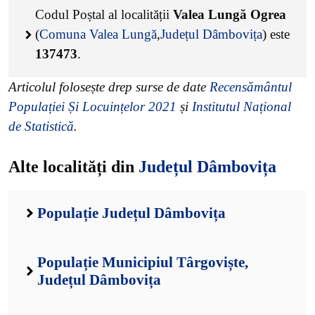
Codul Poștal al localității
Valea Lungă Ogrea
(
Comuna Valea Lungă
,
Județul Dâmbovița
) este
137473
.
Articolul folosește drep surse de date
Recensământul
Populației Și Locuințelor 2021
și
Institutul Național
de Statistică
.
Alte localități din
Județul Dâmbovița
Populație Județul Dâmbovița
Populație Municipiul Târgoviște,
Județul Dâmbovița