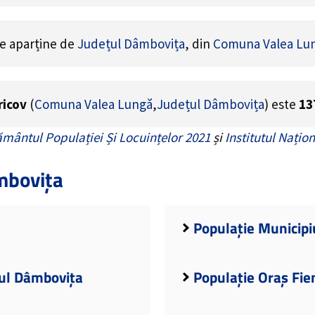
re aparține de
Județul Dâmbovița
, din
Comuna Valea Lu
ricov
(
Comuna Valea Lungă
,
Județul Dâmbovița
) este
13
mântul Populației Și Locuințelor 2021
și
Institutul Națion
mbovița
Populație Municipi
țul Dâmbovița
Populație Oraș Fie