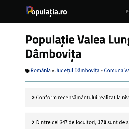
Sari
P
la
conținut
Populație Valea Lun
Dâmbovița
România
»
Județul Dâmbovița
»
Comuna Va
Conform recensământului realizat la nivel
Dintre cei
347
de locuitori,
170
sunt de s