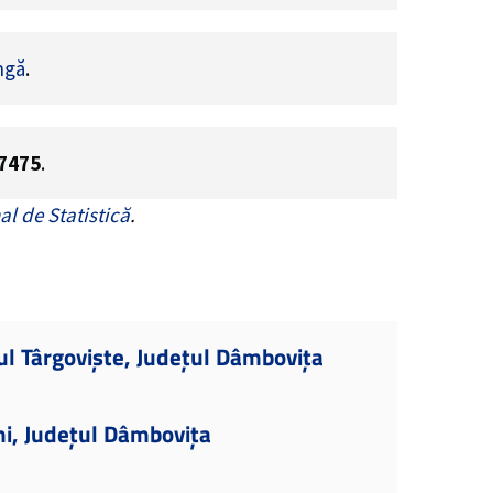
ngă
.
7475
.
al de Statistică
.
ul Târgoviște, Județul Dâmbovița
ni, Județul Dâmbovița