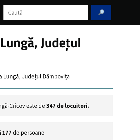
Caută
Lungă, Județul
ea Lungă, Județul Dâmbovița
ungă-Cricov este de
347
de locuitori.
ă
177
de persoane.