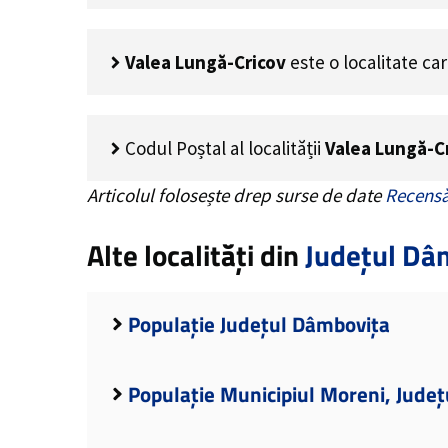
Valea Lungă-Cricov
este o localitate ca
Codul Poștal al localității
Valea Lungă-C
Articolul folosește drep surse de date
Recensă
Alte localități din
Județul Dâ
Populație Județul Dâmbovița
Populație Municipiul Moreni, Jude