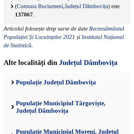
(
Comuna Buciumeni
,
Județul Dâmbovița
) este
137067
.
Articolul folosește drep surse de date
Recensământul
Populației Și Locuințelor 2021
și
Institutul Național
de Statistică
.
Alte localități din
Județul Dâmbovița
Populație Județul Dâmbovița
Populație Municipiul Târgoviște,
Județul Dâmbovița
Populație Municipiul Moreni, Județul