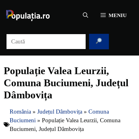
Sari
la
MENIU
conținut
Caută
Populație Valea Leurzii,
Comuna Buciumeni, Județul
Dâmbovița
România
»
Județul Dâmbovița
»
Comuna
Buciumeni
»
Populație Valea Leurzii, Comuna
Buciumeni, Județul Dâmbovița