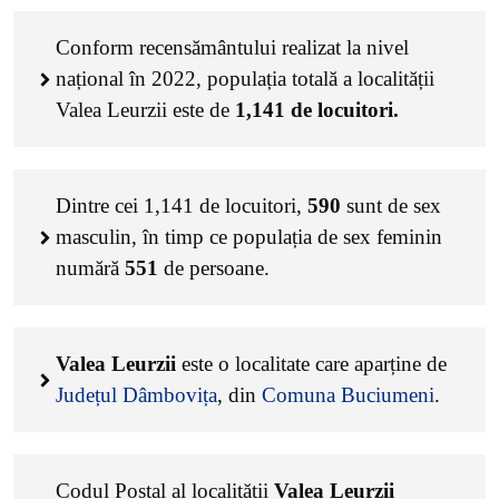
Conform recensământului realizat la nivel
național în 2022, populația totală a localității
Valea Leurzii este de
1,141
de locuitori.
Dintre cei
1,141
de locuitori,
590
sunt de sex
masculin, în timp ce populația de sex feminin
numără
551
de persoane.
Valea Leurzii
este o localitate care aparține de
Județul Dâmbovița
, din
Comuna Buciumeni
.
Codul Poștal al localității
Valea Leurzii