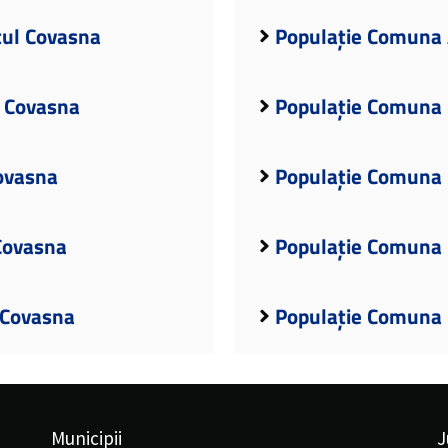
țul Covasna
Populație Comuna 
l Covasna
Populație Comuna 
ovasna
Populație Comuna 
Covasna
Populație Comuna 
 Covasna
Populație Comuna 
Municipii
J