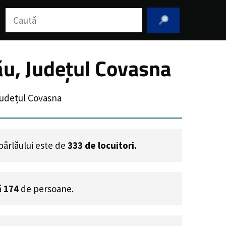
Caută
ău, Județul Covasna
Județul Covasna
obârlăului este de
333
de locuitori.
ă
174
de persoane.