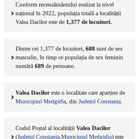
Conform recensământului realizat la nivel
național în 2022, populația totală a localității
Valea Dacilor este de
1,377
de locuitori.
Dintre cei
1,377
de locuitori,
688
sunt de sex
masculin, în timp ce populația de sex feminin
numără
689
de persoane.
Valea Dacilor
este o localitate care aparține de
Municipiul Medgidia
, din
Județul Constanța
.
Codul Poștal al localității
Valea Dacilor
(
Județul Constanța
,
Municipiul Medgidia
) este