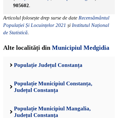
905602
.
Articolul folosește drep surse de date
Recensământul
Populației Și Locuințelor 2021
și
Institutul Național
de Statistică
.
Alte localități din
Municipiul Medgidia
Populație Județul Constanța
Populație Municipiul Constanța,
Județul Constanța
Populație Municipiul Mangalia,
Județul Constanța