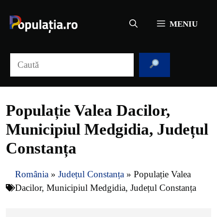
Sari
la
MENIU
conținut
Caută
Populație Valea Dacilor,
Municipiul Medgidia, Județul
Constanța
România
»
Județul Constanța
»
Populație Valea
Dacilor, Municipiul Medgidia, Județul Constanța