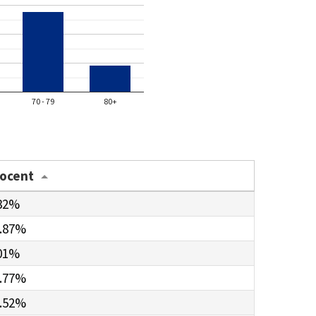
70 - 79
80+
rocent
32%
.87%
01%
.77%
.52%