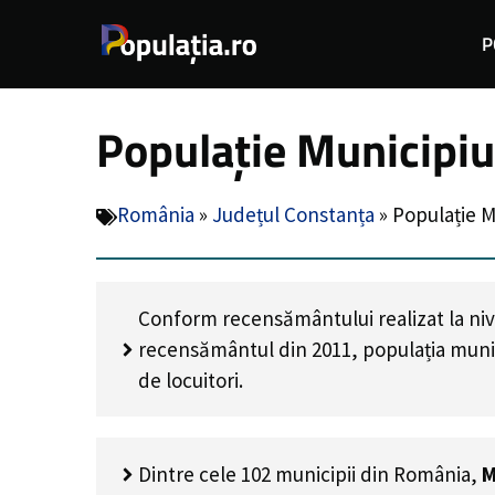
Sari
P
la
conținut
Populație Municipiu
România
»
Județul Constanța
»
Populație M
Conform recensământului realizat la nive
recensământul din 2011, populația muni
de locuitori
.
Dintre cele 102 municipii din România,
M