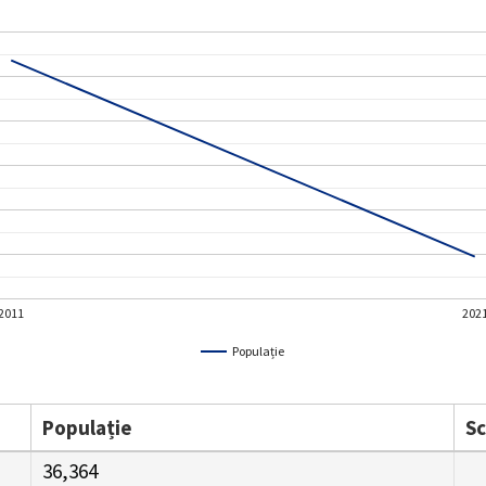
2011
202
Populație
Populație
S
36,364