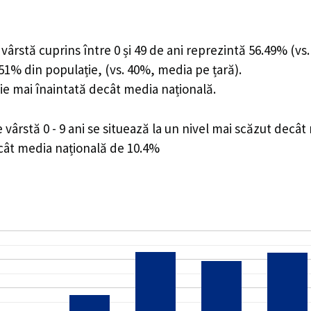
ârstă cuprins între 0 și 49 de ani reprezintă 56.49% (vs.
3.51% din populație, (vs. 40%, media pe țară).
ie mai înaintată decât media națională.
ârstă 0 - 9 ani se situează la un nivel mai scăzut decât
ecât media națională de 10.4%