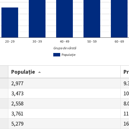
20 - 29
30 - 39
40 - 49
50 - 59
60 - 69
Grupa de vârstă
Populație
Populație
P
2,977
9.
3,473
10
2,558
8.
3,761
11
5,279
16