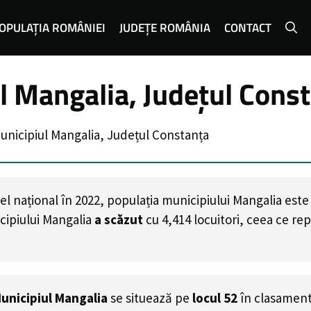
OPULAȚIA ROMÂNIEI
JUDEȚE ROMÂNIA
CONTACT
l Mangalia, Județul Cons
unicipiul Mangalia, Județul Constanța
l național în 2022, populația municipiului Mangalia est
cipiului Mangalia
a scăzut
cu
4,414
locuitori, ceea ce re
unicipiul Mangalia
se situează pe
locul 52
în clasamentu