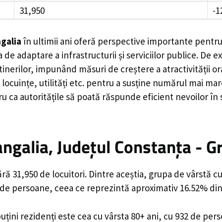
31,950
-1
galia
în ultimii ani oferă perspective importante pentru
 de adaptare a infrastructurii și serviciilor publice. D
rilor, impunând măsuri de creștere a atractivității ora
locuințe, utilități etc. pentru a susține numărul mai mar
u ca autoritățile să poată răspunde eficient nevoilor în
ngalia, Județul Constanța - G
ră 31,950 de locuitori. Dintre aceștia, grupa de vârstă 
9 de persoane, ceea ce reprezintă aproximativ 16.52% din 
uțini rezidenți este cea cu vârsta 80+ ani, cu 932 de per