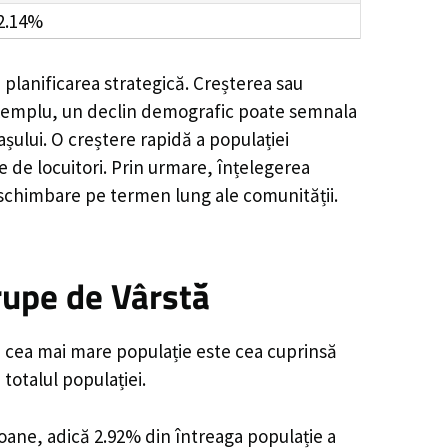
2.14%
 planificarea strategică. Creșterea sau
e exemplu, un declin demografic poate semnala
șului. O creștere rapidă a populației
e de locuitori. Prin urmare, înțelegerea
 schimbare pe termen lung ale comunității.
rupe de Vârstă
cu cea mai mare populație este cea cuprinsă
totalul populației.
soane, adică 2.92% din întreaga populație a