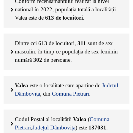
Conform recensământului realizat la nivel
național în 2022, populația totală a localității
Valea este de
613
de locuitori.
Dintre cei
613
de locuitori,
311
sunt de sex
masculin, în timp ce populația de sex feminin
numără
302
de persoane.
Valea
este o localitate care aparține de
Județul
Dâmbovița
, din
Comuna Pietrari
.
Codul Poștal al localității
Valea
(
Comuna
Pietrari
,
Județul Dâmbovița
) este
137031
.