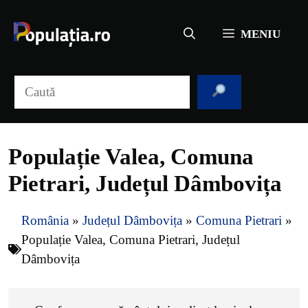
Sari
la
MENIU
conținut
Caută
Populație Valea, Comuna
Pietrari, Județul Dâmbovița
România
»
Județul Dâmbovița
»
Comuna Pietrari
»
Populație Valea, Comuna Pietrari, Județul
Dâmbovița