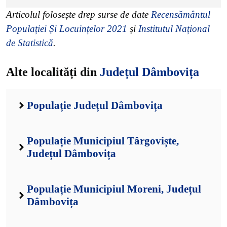
Articolul folosește drep surse de date
Recensământul
Populației Și Locuințelor 2021
și
Institutul Național
de Statistică
.
Alte localități din
Județul Dâmbovița
Populație Județul Dâmbovița
Populație Municipiul Târgoviște,
Județul Dâmbovița
Populație Municipiul Moreni, Județul
Dâmbovița