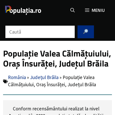
Sari
MENIU
la
conținut
Caută
Populație Valea Călmățuiului,
Oraș Însurăței, Județul Brăila
România
»
Județul Brăila
»
Populație Valea
Călmățuiului, Oraș Însurăței, Județul Brăila
Conform recensământului realizat la nivel