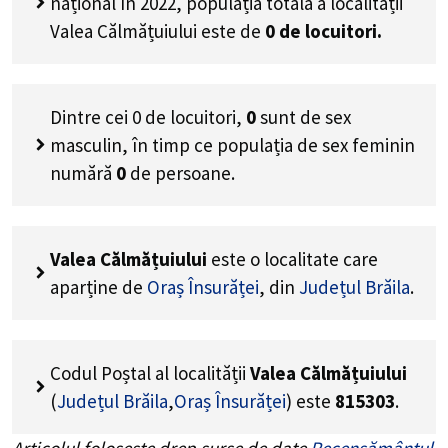
național în 2022, populația totală a localității
Valea Călmățuiului este de
0
de locuitori.
Dintre cei
0
de locuitori,
0
sunt de sex
masculin, în timp ce populația de sex feminin
numără
0
de persoane.
Valea Călmățuiului
este o localitate care
aparține de
Oraș Însurăței
, din
Județul Brăila
.
Codul Poștal al localității
Valea Călmățuiului
(
Județul Brăila
,
Oraș Însurăței
) este
815303
.
Articolul folosește drep surse de date
Recensământul