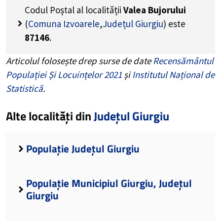
Codul Poștal al localității
Valea Bujorului
(
Comuna Izvoarele
,
Județul Giurgiu
) este
87146
.
Articolul folosește drep surse de date
Recensământul
Populației Și Locuințelor 2021
și
Institutul Național de
Statistică
.
Alte localități din
Județul Giurgiu
Populație Județul Giurgiu
Populație Municipiul Giurgiu, Județul
Giurgiu