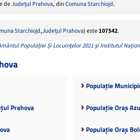
ne de
Județul Prahova
, din
Comuna Starchiojd
.
muna Starchiojd
,
Județul Prahova
) este
107542
.
mântul Populației Și Locuințelor 2021
și
Institutul Națion
ahova
Populație Municipiu
ețul Prahova
Populație Oraș Azu
hova
Populație Oraș Bol