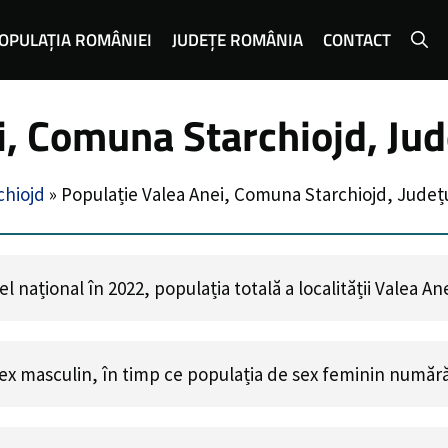
OPULAȚIA ROMÂNIEI
JUDEȚE ROMÂNIA
CONTACT
i, Comuna Starchiojd, Ju
hiojd
»
Populație Valea Anei, Comuna Starchiojd, Județ
 național în 2022, populația totală a localității Valea An
ex masculin, în timp ce populația de sex feminin număr