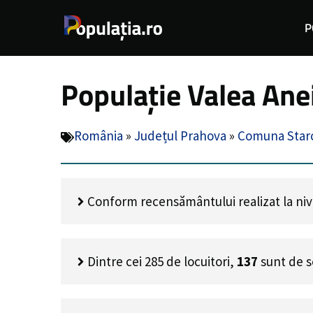
Sari
P
la
conținut
Populație Valea Ane
România
»
Județul Prahova
»
Comuna Starc
Conform recensământului realizat la nivel
Dintre cei
285
de locuitori,
137
sunt de s