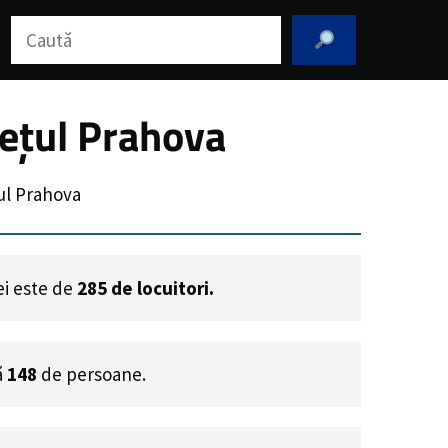
Caută
dețul Prahova
ul Prahova
ei este de
285
de locuitori.
ă
148
de persoane.