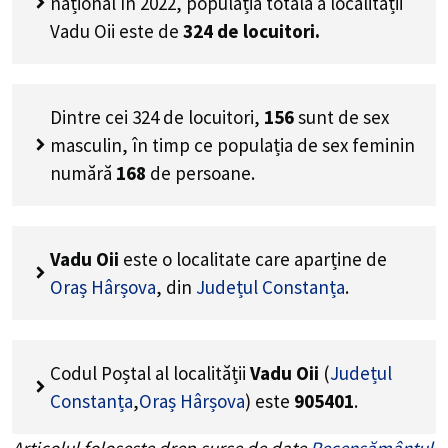
național în 2022, populația totală a localității
Vadu Oii este de
324
de locuitori.
Dintre cei
324
de locuitori,
156
sunt de sex
masculin, în timp ce populația de sex feminin
numără
168
de persoane.
Vadu Oii
este o localitate care aparține de
Oraș Hârșova
, din
Județul Constanța
.
Codul Poștal al localității
Vadu Oii
(
Județul
Constanța
,
Oraș Hârșova
) este
905401
.
Articolul folosește drep surse de date
Recensământul