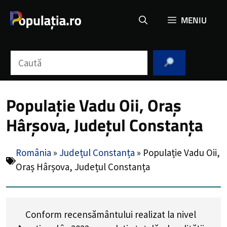
Sari
MENIU
la
conținut
Caută
Populație Vadu Oii, Oraș
Hârșova, Județul Constanța
România
»
Județul Constanța
»
Populație Vadu Oii,
Oraș Hârșova, Județul Constanța
Conform recensământului realizat la nivel