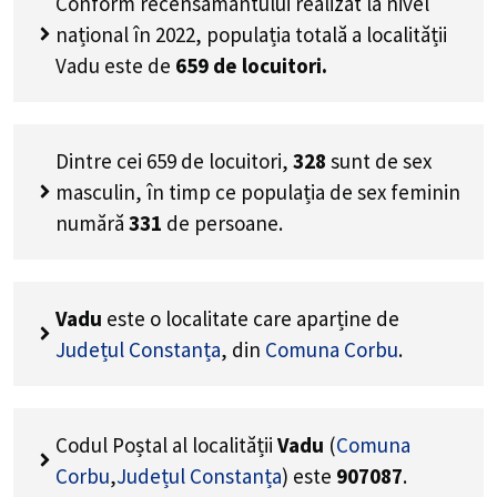
Conform recensământului realizat la nivel
național în 2022, populația totală a localității
Vadu este de
659
de locuitori.
Dintre cei
659
de locuitori,
328
sunt de sex
masculin, în timp ce populația de sex feminin
numără
331
de persoane.
Vadu
este o localitate care aparține de
Județul Constanța
, din
Comuna Corbu
.
Codul Poștal al localității
Vadu
(
Comuna
Corbu
,
Județul Constanța
) este
907087
.