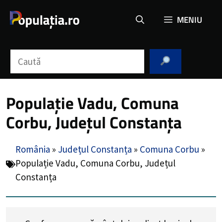
Sari
MENIU
la
conținut
Caută
Populație Vadu, Comuna
Corbu, Județul Constanța
România
»
Județul Constanța
»
Comuna Corbu
»
Populație Vadu, Comuna Corbu, Județul
Constanța