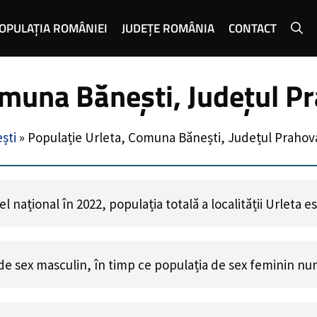
OPULAȚIA ROMÂNIEI
JUDEȚE ROMÂNIA
CONTACT
omuna Bănești, Județul P
ști
»
Populație Urleta, Comuna Bănești, Județul Prahov
 național în 2022, populația totală a localității Urleta e
de sex masculin, în timp ce populația de sex feminin n