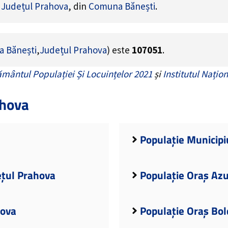
e
Județul Prahova
, din
Comuna Bănești
.
 Bănești
,
Județul Prahova
) este
107051
.
mântul Populației Și Locuințelor 2021
și
Institutul Națion
ahova
Populație Municipiu
ețul Prahova
Populație Oraș Azu
hova
Populație Oraș Bol