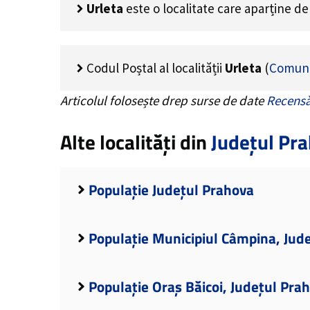
Urleta
este o localitate care aparține d
Codul Poștal al localității
Urleta
(
Comuna
Articolul folosește drep surse de date
Recensă
Alte localități din
Județul Pr
Populație Județul Prahova
Populație Municipiul Câmpina, Jud
Populație Oraș Băicoi, Județul Pra