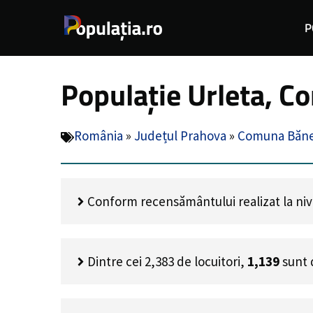
Sari
P
la
conținut
Populație Urleta, C
România
»
Județul Prahova
»
Comuna Băne
Conform recensământului realizat la nivel
Dintre cei
2,383
de locuitori,
1,139
sunt 