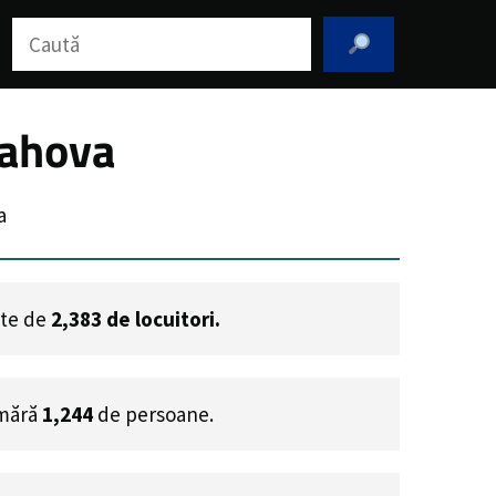
Caută
rahova
a
ste de
2,383
de locuitori.
umără
1,244
de persoane.