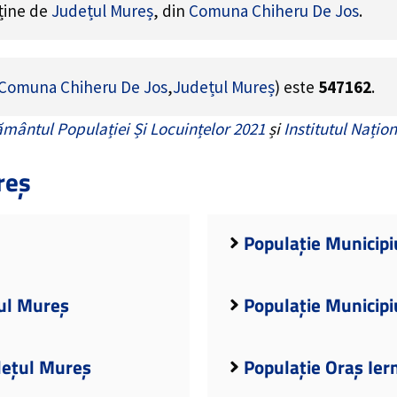
rține de
Județul Mureș
, din
Comuna Chiheru De Jos
.
Comuna Chiheru De Jos
,
Județul Mureș
) este
547162
.
mântul Populației Și Locuințelor 2021
și
Institutul Națion
reș
Populație Municipi
țul Mureș
Populație Municipi
dețul Mureș
Populație Oraș Ier