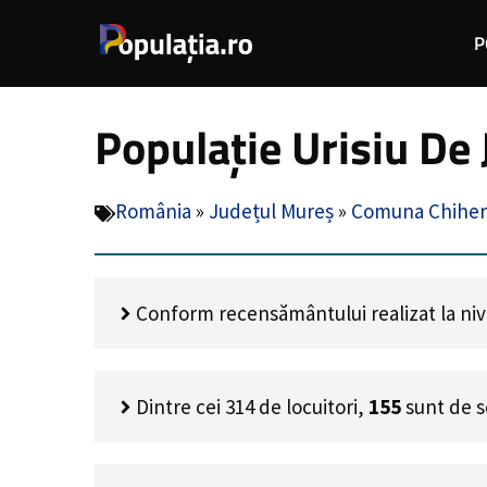
Sari
P
la
conținut
Populație Urisiu De
România
»
Județul Mureș
»
Comuna Chiher
Conform recensământului realizat la nivel
Dintre cei
314
de locuitori,
155
sunt de s