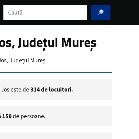
Caută
os, Județul Mureș
Jos, Județul Mureș
e Jos este de
314
de locuitori.
ă
159
de persoane.