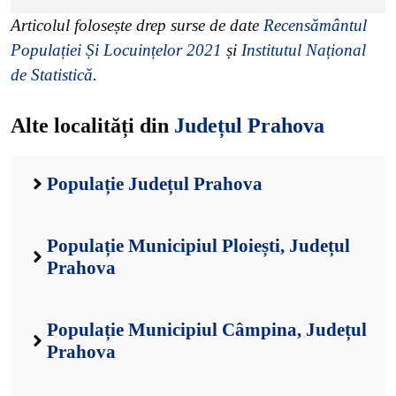
Articolul folosește drep surse de date
Recensământul
Populației Și Locuințelor 2021
și
Institutul Național
de Statistică
.
Alte localități din
Județul Prahova
Populație Județul Prahova
Populație Municipiul Ploiești, Județul
Prahova
Populație Municipiul Câmpina, Județul
Prahova