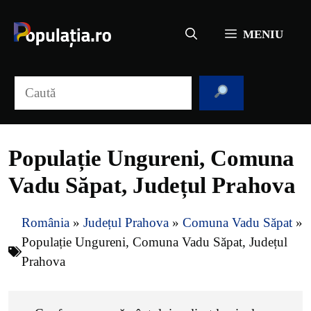
Sari
la
MENIU
conținut
Caută
Populație Ungureni, Comuna
Vadu Săpat, Județul Prahova
România
»
Județul Prahova
»
Comuna Vadu Săpat
»
Populație Ungureni, Comuna Vadu Săpat, Județul
Prahova