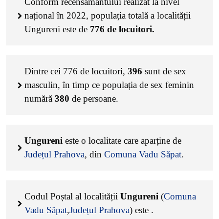
Conform recensământului realizat la nivel
național în 2022, populația totală a localității
Ungureni este de
776
de locuitori.
Dintre cei
776
de locuitori,
396
sunt de sex
masculin, în timp ce populația de sex feminin
numără
380
de persoane.
Ungureni
este o localitate care aparține de
Județul Prahova
, din
Comuna Vadu Săpat
.
Codul Poștal al localității
Ungureni
(
Comuna
Vadu Săpat
,
Județul Prahova
) este
.