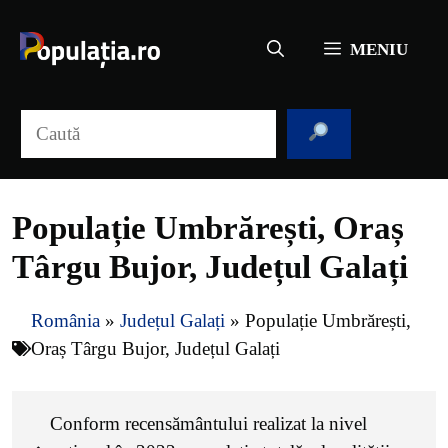
Sari
la
MENIU
conținut
Caută
Populație Umbrărești, Oraș
Târgu Bujor, Județul Galați
România
»
Județul Galați
»
Populație Umbrărești,
Oraș Târgu Bujor, Județul Galați
Conform recensământului realizat la nivel