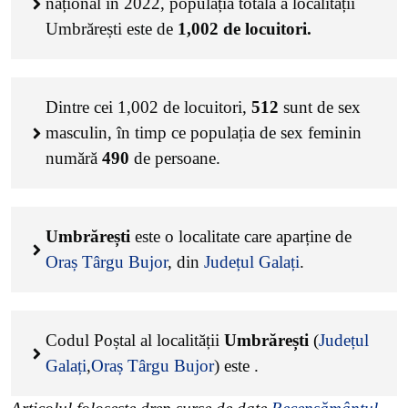
național în 2022, populația totală a localității
Umbrărești este de
1,002
de locuitori.
Dintre cei
1,002
de locuitori,
512
sunt de sex
masculin, în timp ce populația de sex feminin
numără
490
de persoane.
Umbrărești
este o localitate care aparține de
Oraș Târgu Bujor
, din
Județul Galați
.
Codul Poștal al localității
Umbrărești
(
Județul
Galați
,
Oraș Târgu Bujor
) este
.