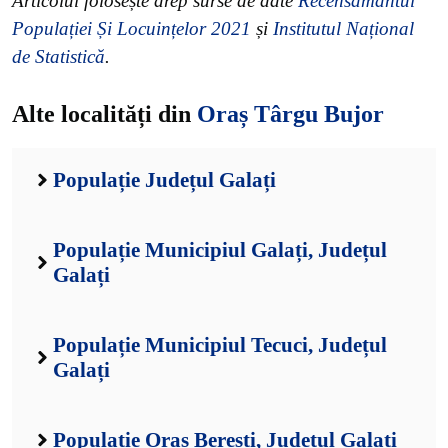
Articolul folosește drep surse de date
Recensământul
Populației Și Locuințelor 2021
și
Institutul Național
de Statistică
.
Alte localități din
Oraș Târgu Bujor
Populație Județul Galați
Populație Municipiul Galați, Județul
Galați
Populație Municipiul Tecuci, Județul
Galați
Populație Oraș Berești, Județul Galați