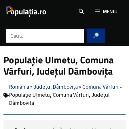
Sari
MENIU
la
conținut
Caută
Populație Ulmetu, Comuna
Vârfuri, Județul Dâmbovița
România
»
Județul Dâmbovița
»
Comuna Vârfuri
»
Populație Ulmetu, Comuna Vârfuri, Județul
Dâmbovița