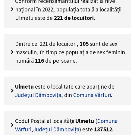
Conform recensământului realizat la nivel
național în 2022, populația totală a localității
Ulmetu este de
221
de locuitori.
Dintre cei
221
de locuitori,
105
sunt de sex
masculin, în timp ce populația de sex feminin
numără
116
de persoane.
Ulmetu
este o localitate care aparține de
Județul Dâmbovița
, din
Comuna Vârfuri
.
Codul Poștal al localității
Ulmetu
(
Comuna
Vârfuri
,
Județul Dâmbovița
) este
137512
.