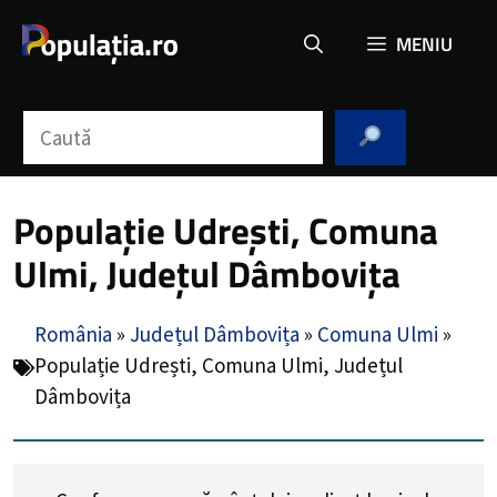
Sari
MENIU
la
conținut
Caută
Populație Udrești, Comuna
Ulmi, Județul Dâmbovița
România
»
Județul Dâmbovița
»
Comuna Ulmi
»
Populație Udrești, Comuna Ulmi, Județul
Dâmbovița