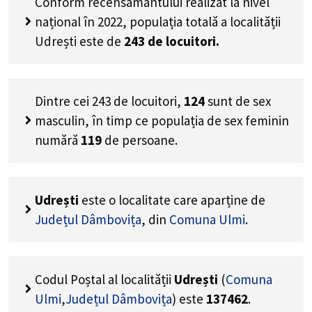
Conform recensământului realizat la nivel
național în 2022, populația totală a localității
Udrești este de
243
de locuitori.
Dintre cei
243
de locuitori,
124
sunt de sex
masculin, în timp ce populația de sex feminin
numără
119
de persoane.
Udrești
este o localitate care aparține de
Județul Dâmbovița
, din
Comuna Ulmi
.
Codul Poștal al localității
Udrești
(
Comuna
Ulmi
,
Județul Dâmbovița
) este
137462
.