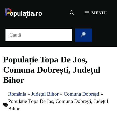
Sari
la
MENIU
conținut
Caută
Populație Topa De Jos,
Comuna Dobrești, Județul
Bihor
România
»
Județul Bihor
»
Comuna Dobrești
»
Populație Topa De Jos, Comuna Dobrești, Județul
Bihor