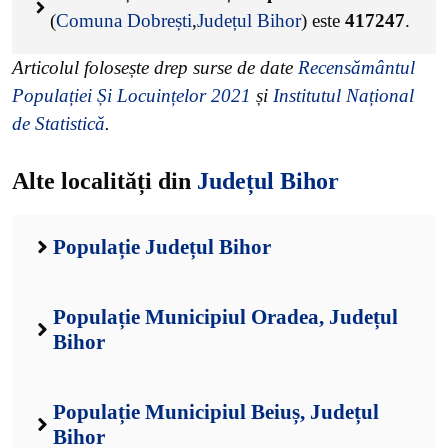
(
Comuna Dobrești
,
Județul Bihor
) este
417247
.
Articolul folosește drep surse de date
Recensământul
Populației Și Locuințelor 2021
și
Institutul Național
de Statistică
.
Alte localități din
Județul Bihor
Populație Județul Bihor
Populație Municipiul Oradea, Județul
Bihor
Populație Municipiul Beiuș, Județul
Bihor