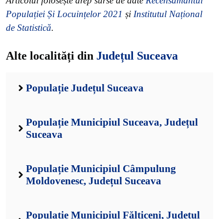
Articolul folosește drep surse de date
Recensământul
Populației Și Locuințelor 2021
și
Institutul Național
de Statistică
.
Alte localități din
Județul Suceava
Populație Județul Suceava
Populație Municipiul Suceava, Județul
Suceava
Populație Municipiul Câmpulung
Moldovenesc, Județul Suceava
Populație Municipiul Fălticeni, Județul