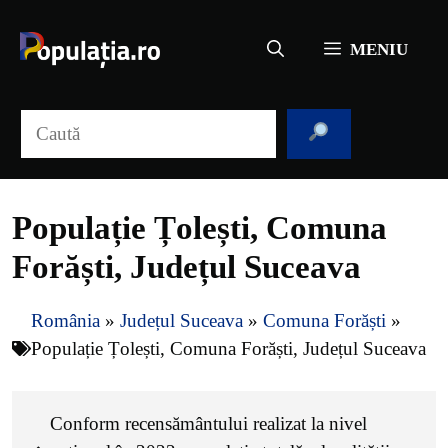
Sari
la
MENIU
conținut
Caută
Populație Țolești, Comuna
Forăști, Județul Suceava
România
»
Județul Suceava
»
Comuna Forăști
»
Populație Țolești, Comuna Forăști, Județul Suceava
Conform recensământului realizat la nivel