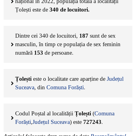
național în 2022, populația totală a localității
Țolești este de
340
de locuitori.
Dintre cei
340
de locuitori,
187
sunt de sex
masculin, în timp ce populația de sex feminin
numără
153
de persoane.
Țolești
este o localitate care aparține de
Județul
Suceava
, din
Comuna Forăști
.
Codul Poștal al localității
Țolești
(
Comuna
Forăști
,
Județul Suceava
) este
727243
.