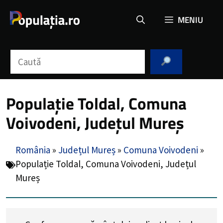
Sari
MENIU
la
conținut
Caută
Populație Toldal, Comuna
Voivodeni, Județul Mureș
România
»
Județul Mureș
»
Comuna Voivodeni
»
Populație Toldal, Comuna Voivodeni, Județul
Mureș