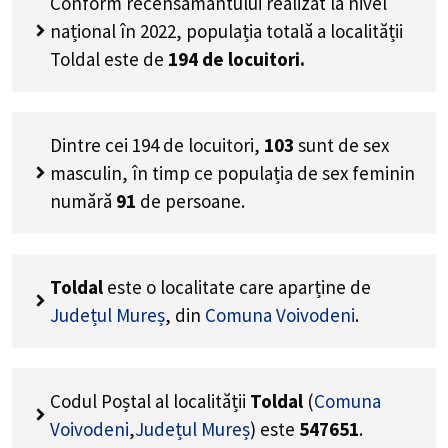
Conform recensământului realizat la nivel
național în 2022, populația totală a localității
Toldal este de
194
de locuitori.
Dintre cei
194
de locuitori,
103
sunt de sex
masculin, în timp ce populația de sex feminin
numără
91
de persoane.
Toldal
este o localitate care aparține de
Județul Mureș
, din
Comuna Voivodeni
.
Codul Poștal al localității
Toldal
(
Comuna
Voivodeni
,
Județul Mureș
) este
547651
.