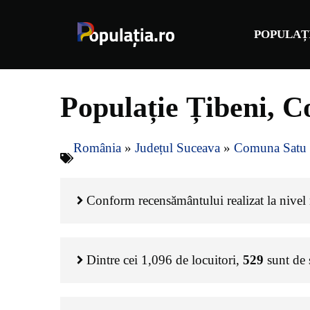
Sari
la
POPULAȚ
conținut
Populație Țibeni, 
România
»
Județul Suceava
»
Comuna Satu
Conform recensământului realizat la nivel n
Dintre cei
1,096
de locuitori,
529
sunt de