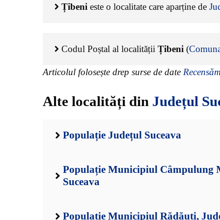
Țibeni
este o localitate care aparține de
Ju
Codul Poștal al localității
Țibeni
(
Comuna
Articolul folosește drep surse de date
Recensămâ
Alte localități din
Județul Su
Populație Județul Suceava
Populație Municipiul Câmpulung M
Suceava
Populație Municipiul Rădăuți, Jud