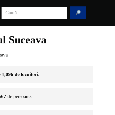
Caută
ul Suceava
eava
e
1,096
de locuitori.
567
de persoane.