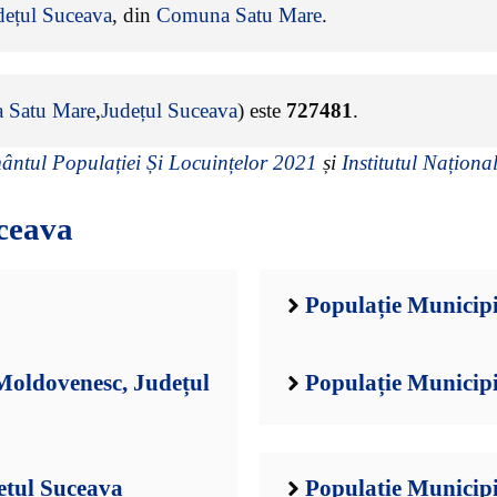
dețul Suceava
, din
Comuna Satu Mare
.
 Satu Mare
,
Județul Suceava
) este
727481
.
ntul Populației Și Locuințelor 2021
și
Institutul Național
ceava
Populație Municipi
oldovenesc, Județul
Populație Municipi
ețul Suceava
Populație Municipi