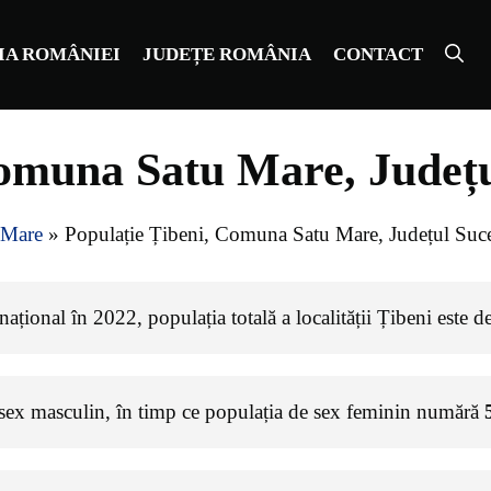
IA ROMÂNIEI
JUDEȚE ROMÂNIA
CONTACT
Comuna Satu Mare, Județ
 Mare
»
Populație Țibeni, Comuna Satu Mare, Județul Suc
ațional în 2022, populația totală a localității Țibeni este d
 sex masculin, în timp ce populația de sex feminin numără