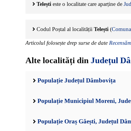
Telești
este o localitate care aparține de
Ju
Codul Poștal al localității
Telești
(
Comuna 
Articolul folosește drep surse de date
Recensămâ
Alte localități din
Județul D
Populație Județul Dâmbovița
Populație Municipiul Moreni, Jud
Populație Oraș Găești, Județul Dâ