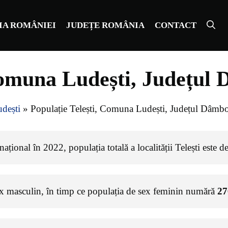
IA ROMÂNIEI
JUDEȚE ROMÂNIA
CONTACT
Comuna Ludești, Județul
dești
»
Populație Telești, Comuna Ludești, Județul Dâmbo
țional în 2022, populația totală a localității Telești este d
ex masculin, în timp ce populația de sex feminin numără
27