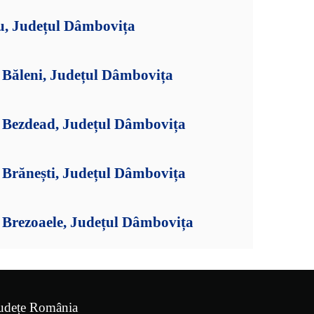
tu, Județul Dâmbovița
Băleni, Județul Dâmbovița
 Bezdead, Județul Dâmbovița
Brănești, Județul Dâmbovița
Brezoaele, Județul Dâmbovița
udețe România