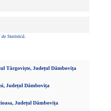
 de Statistică
.
iul Târgoviște, Județul Dâmbovița
ni, Județul Dâmbovița
cioasa, Județul Dâmbovița