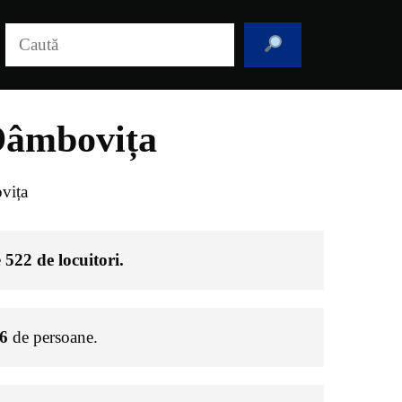
Caută
 Dâmbovița
vița
e
522
de locuitori.
6
de persoane.