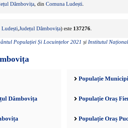
dețul Dâmbovița
, din
Comuna Ludești
.
Ludești
,
Județul Dâmbovița
) este
137276
.
ntul Populației Și Locuințelor 2021
și
Institutul Național
âmbovița
Populație Municip
ețul Dâmbovița
Populație Oraș Fie
mbovița
Populație Oraș Pu