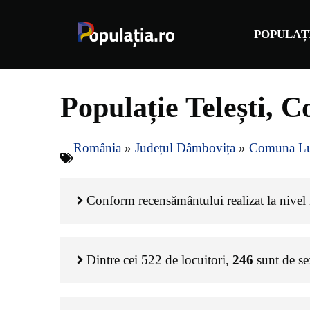
Sari
la
POPULAȚ
conținut
Populație Telești, 
România
»
Județul Dâmbovița
»
Comuna Lu
Conform recensământului realizat la nivel na
Dintre cei
522
de locuitori,
246
sunt de s