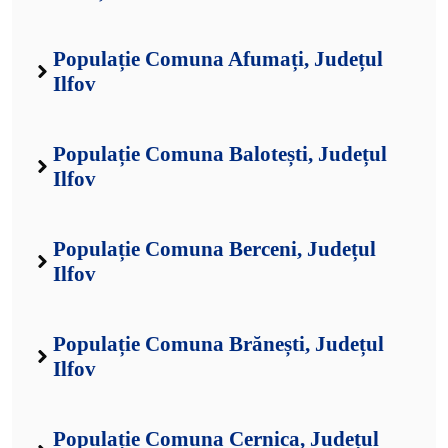
Populație Comuna Afumați, Județul
Ilfov
Populație Comuna Balotești, Județul
Ilfov
Populație Comuna Berceni, Județul
Ilfov
Populație Comuna Brănești, Județul
Ilfov
Populație Comuna Cernica, Județul