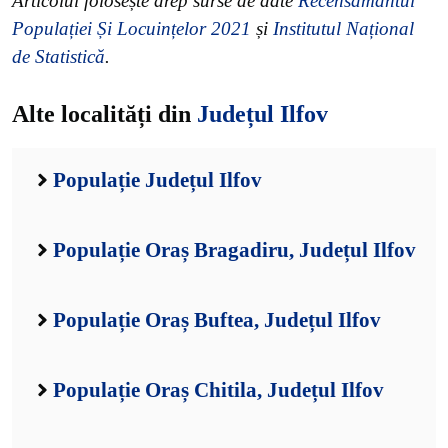
Articolul folosește drep surse de date
Recensământul
Populației Și Locuințelor 2021
și
Institutul Național
de Statistică
.
Alte localități din
Județul Ilfov
Populație Județul Ilfov
Populație Oraș Bragadiru, Județul Ilfov
Populație Oraș Buftea, Județul Ilfov
Populație Oraș Chitila, Județul Ilfov