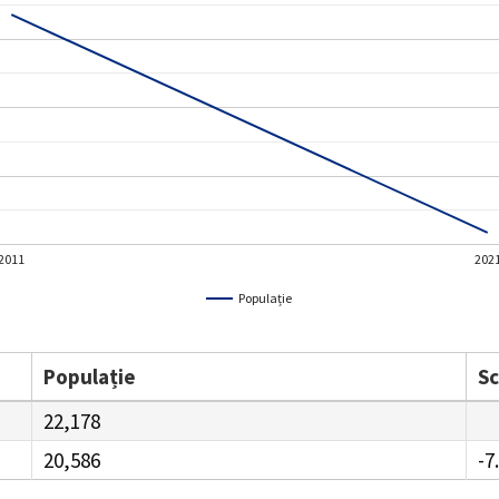
2011
202
Populație
Populație
S
22,178
20,586
-7