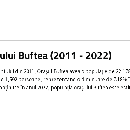
șului Buftea (2011 - 2022)
ntului din 2011,
Orașul Buftea
avea o populație de
22,17
de
1,592
persoane, reprezentând o
diminuare de 7.18%
î
obținute în anul 2022, populația orașului Buftea este est