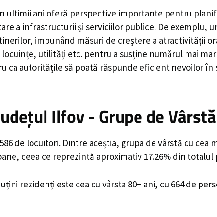
n ultimii ani oferă perspective importante pentru planif
are a infrastructurii și serviciilor publice. De exemplu
rilor, impunând măsuri de creștere a atractivității ora
locuințe, utilități etc. pentru a susține numărul mai mar
u ca autoritățile să poată răspunde eficient nevoilor în
udețul Ilfov - Grupe de Vârstă
586 de locuitori. Dintre aceștia, grupa de vârstă cu cea 
soane, ceea ce reprezintă aproximativ 17.26% din totalul 
uțini rezidenți este cea cu vârsta 80+ ani, cu 664 de per