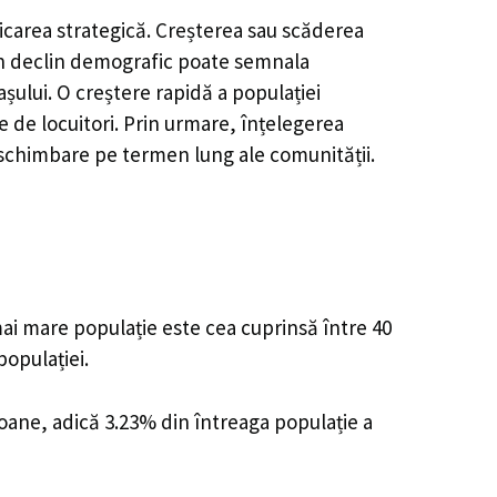
icarea strategică. Creșterea sau scăderea
, un declin demografic poate semnala
șului. O creștere rapidă a populației
e de locuitori. Prin urmare, înțelegerea
 schimbare pe termen lung ale comunității.
mai mare populație este cea cuprinsă între 40
populației.
soane, adică 3.23% din întreaga populație a