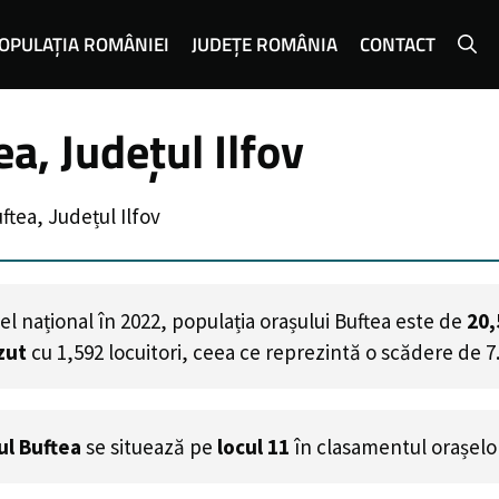
OPULAȚIA ROMÂNIEI
JUDEȚE ROMÂNIA
CONTACT
a, Județul Ilfov
ftea, Județul Ilfov
l național în 2022, populația orașului Buftea este de
20,
zut
cu
1,592
locuitori, ceea ce reprezintă o scădere de 7
ul Buftea
se situează pe
locul 11
în clasamentul orașelo