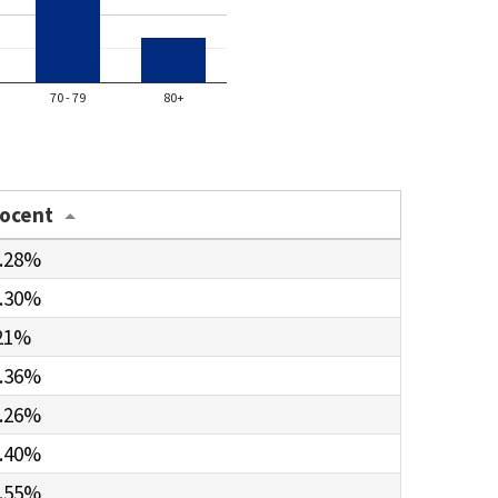
70 - 79
80+
rocent
.28%
.30%
21%
.36%
.26%
.40%
.55%