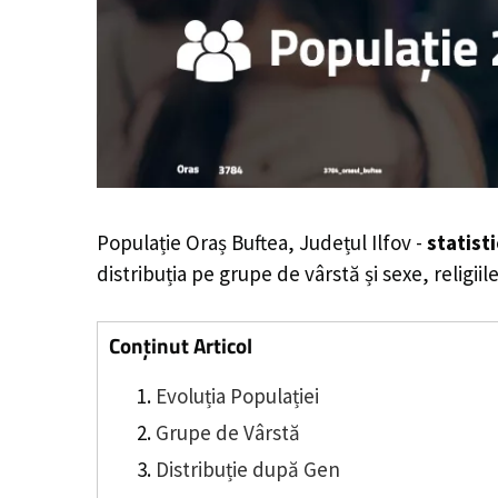
Populație Oraș Buftea, Județul Ilfov -
statist
distribuția pe grupe de vârstă și sexe, religii
Conținut Articol
Evoluția Populației
Grupe de Vârstă
Distribuție după Gen