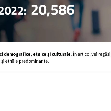
ici demografice, etnice și culturale.
În articol vei regăs
le și etniile predominante.