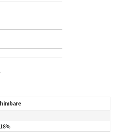
1
chimbare
.18%