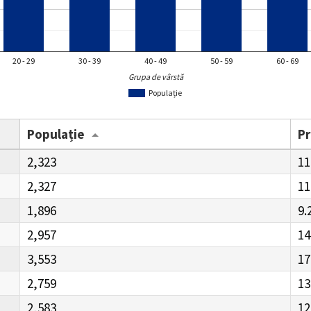
20 - 29
30 - 39
40 - 49
50 - 59
60 - 69
Grupa de vârstă
Populație
Populație
P
2,323
11
2,327
11
1,896
9.
2,957
14
3,553
17
2,759
13
2,583
12