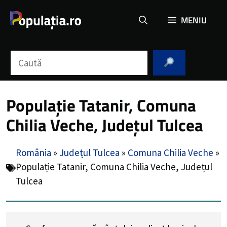
Sari
MENIU
la
conținut
Caută
Populație Tatanir, Comuna
Chilia Veche, Județul Tulcea
România
»
Județul Tulcea
»
Comuna Chilia Veche
»
Populație Tatanir, Comuna Chilia Veche, Județul
Tulcea