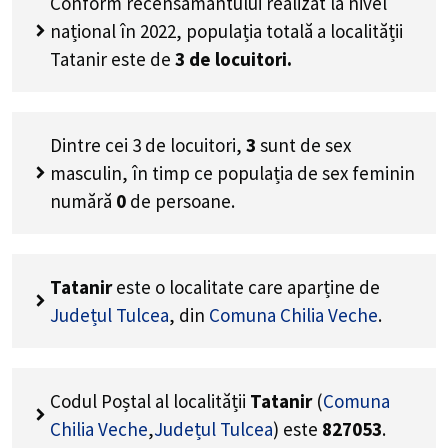
Conform recensământului realizat la nivel
național în 2022, populația totală a localității
Tatanir este de
3
de locuitori.
Dintre cei
3
de locuitori,
3
sunt de sex
masculin, în timp ce populația de sex feminin
numără
0
de persoane.
Tatanir
este o localitate care aparține de
Județul Tulcea
, din
Comuna Chilia Veche
.
Codul Poștal al localității
Tatanir
(
Comuna
Chilia Veche
,
Județul Tulcea
) este
827053
.