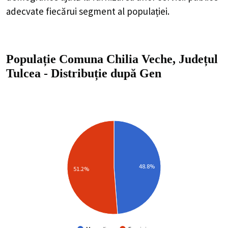
adecvate fiecărui segment al populației.
Populație Comuna Chilia Veche, Județul
Tulcea
-
Distribuție
după Gen
48.8%
51.2%