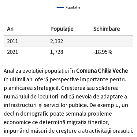
Populație
An
Populație
Schimbare
2011
2,132
2021
1,728
-18.95%
Analiza evoluției populației în
Comuna Chilia Veche
în ultimii ani oferă perspective importante pentru
planificarea strategică. Creșterea sau scăderea
numărului de locuitori indică nevoia de adaptare a
infrastructurii și serviciilor publice. De exemplu, un
declin demografic poate semnala probleme
economice ce determină migrația tinerilor,
impunând măsuri de creștere a atractivității orașului.