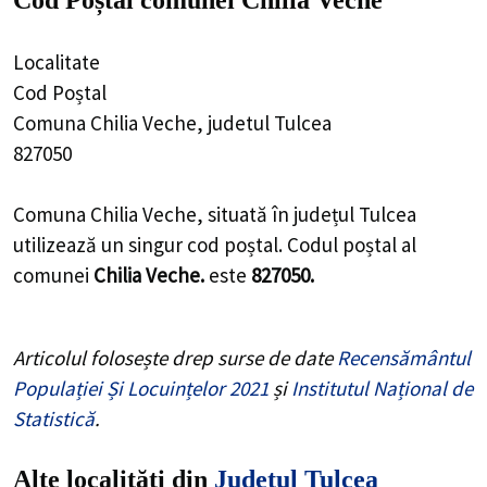
Cod Poștal comunei Chilia Veche
Localitate
Cod Poștal
Comuna Chilia Veche, judetul Tulcea
827050
Comuna Chilia Veche, situată în județul Tulcea
utilizează un singur cod poștal. Codul poștal al
comunei
Chilia Veche.
este
827050.
Articolul folosește drep surse de date
Recensământul
Populației Și Locuințelor 2021
și
Institutul Național de
Statistică
.
Alte localități din
Județul Tulcea