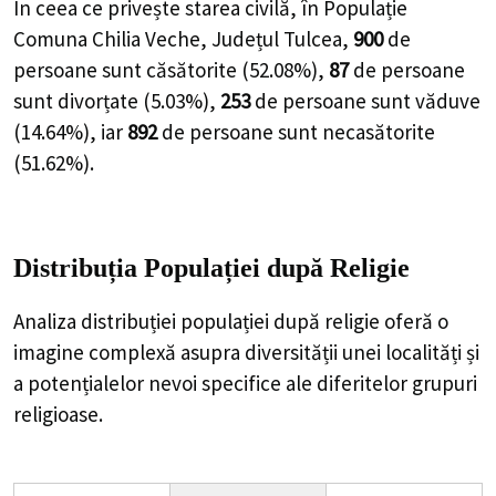
În ceea ce privește starea civilă, în Populație
Comuna Chilia Veche, Județul Tulcea,
900
de
persoane
sunt căsătorite (
52.08%
),
87
de
persoane
sunt divorțate (
5.03%
),
253
de
persoane
sunt văduve
(
14.64%
), iar
892
de
persoane
sunt necasătorite
(
51.62%
).
Distribuția Populației
după Religie
Analiza distribuției populației după religie oferă o
imagine complexă asupra diversității unei localități și
a potențialelor nevoi specifice ale diferitelor grupuri
religioase.