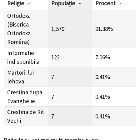
Religie
Populație
Procent
Ortodoxa
(Biserica
1,579
91.38%
Ortodoxa
Româna)
Informatie
122
7.06%
indisponibila
Martorii lui
7
0.41%
Iehova
Crestina dupa
7
0.41%
Evanghelie
Crestina de Rit
7
0.41%
Vechi