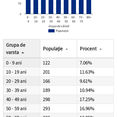
50
0
0 -
10 -
20 -
30 -
40 -
50 -
60 -
70 -
80+
9
19
29
39
49
59
69
79
Grupa de vârstă
Populație
Grupa de
Populație
Procent
varsta
0 - 9
122
7.06%
10 - 19
201
11.63%
20 - 29
166
9.61%
30 - 39
189
10.94%
40 - 49
298
17.25%
50 - 59
293
16.96%