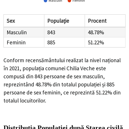
Masculin
Feminin
Sex
Populație
Procent
Masculin
843
48.78%
Feminin
885
51.22%
Conform recensământului realizat la nivel național
în 2021, populația comunei Chilia Veche este
compusă din
843
persoane de sex masculin,
reprezintând
48.78%
din totalul populației și
885
persoane de sex feminin, ce reprezintă
51.22%
din
totalul locuitorilor.
Distribuția Populației
după Starea civilă