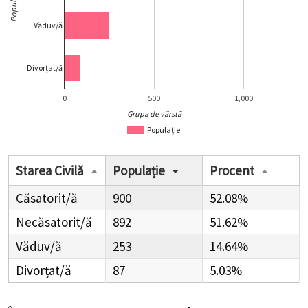
Populație
Văduv/ă
Divorțat/ă
0
500
1,000
Grupa de vârstă
Populație
Starea Civilă
Populație
Procent
Căsatorit/ă
900
52.08%
Necăsatorit/ă
892
51.62%
Văduv/ă
253
14.64%
Divorțat/ă
87
5.03%