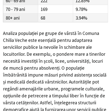
60 - 69
222
12.85%
70 - 79
169
9.78%
80+
68
3.94%
Analiza populației pe grupe de vârstă în
Comuna
Chilia Veche
este esențială pentru adaptarea
serviciilor publice la nevoile în schimbare ale
locuitorilor. De exemplu, o pondere mare a tinerilor
necesită investiții în școli, licee, universități, locuri
de muncă pentru absolvenți. O populație
îmbătrânită impune măsuri privind asistența socială
și medicală dedicată vârstnicilor. Autoritățile pot
regândi amenajările urbane, programele culturale,
opțiunile de petrecere a timpului liber în funcție de
vârsta cetățenilor. Astfel, înțelegerea structurii
demografice ajută la furnizarea unor servicii publice