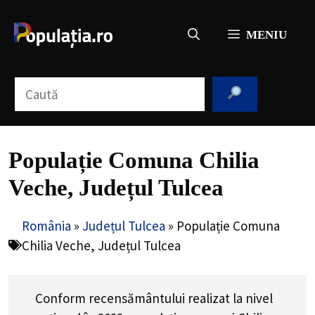
Sari
la
MENIU
conținut
Caută
Populație Comuna Chilia
Veche, Județul Tulcea
România
»
Județul Tulcea
»
Populație Comuna
Chilia Veche, Județul Tulcea
Conform recensământului realizat la nivel