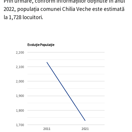
Prin urmare, conform informațiilor obținute în anul
2022, populația comunei Chilia Veche este estimată
la
1,728
locuitori.
Evoluție Populație
2,200
2,100
2,000
1,900
1,800
1,700
2011
2021