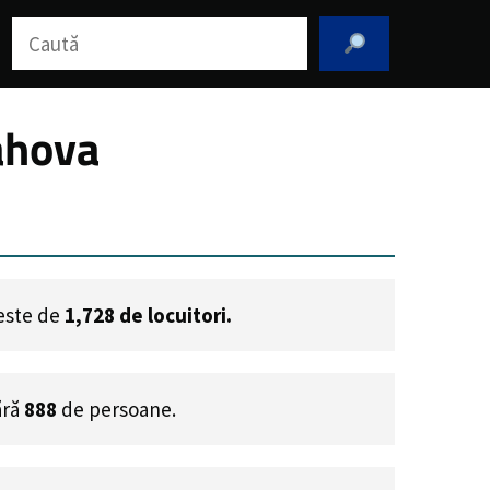
Caută
ahova
 este de
1,728
de locuitori.
ără
888
de persoane.