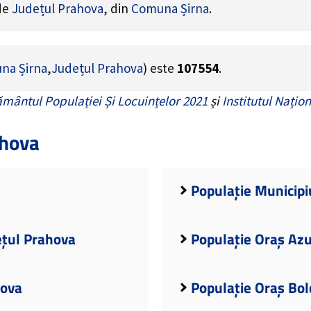
 de
Județul Prahova
, din
Comuna Șirna
.
na Șirna
,
Județul Prahova
) este
107554
.
mântul Populației Și Locuințelor 2021
și
Institutul Națion
ahova
Populație Municipiu
ețul Prahova
Populație Oraș Azu
hova
Populație Oraș Bol