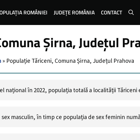
OPULAȚIA ROMÂNIEI
JUDEȚE ROMÂNIA
CONTACT
 Comuna Șirna, Județul Pr
a
»
Populație Tăriceni, Comuna Șirna, Județul Prahova
 național în 2022, populația totală a localității Tăriceni
 sex masculin, în timp ce populația de sex feminin num