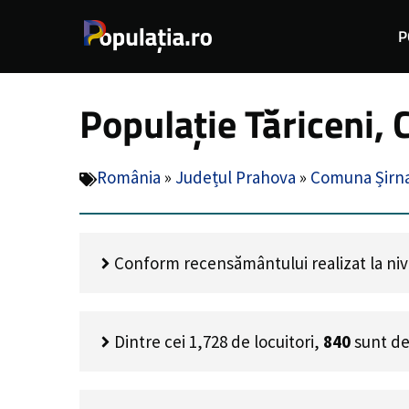
Sari
P
la
conținut
Populație Tăriceni,
România
»
Județul Prahova
»
Comuna Șirn
Conform recensământului realizat la nivel
Dintre cei
1,728
de locuitori,
840
sunt de