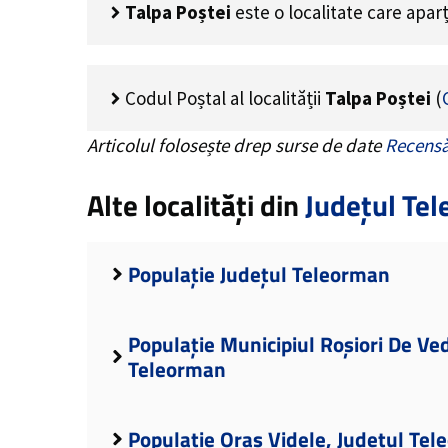
Talpa Poștei
este o localitate care apar
Codul Poștal al localității
Talpa Poștei
(
Articolul folosește drep surse de date
Recensă
Alte localități din
Județul Te
Populație Județul Teleorman
Populație Municipiul Roșiori De Ve
Teleorman
Populație Oraș Videle, Județul Te