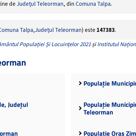
ține de
Județul Teleorman
, din
Comuna Talpa
.
Comuna Talpa
,
Județul Teleorman
) este
147383
.
mântul Populației Și Locuințelor 2021
și
Institutul Națion
leorman
Populație Municipi
de, Județul
Populație Municipi
Teleorman
leorman
Populație Oraș Zim