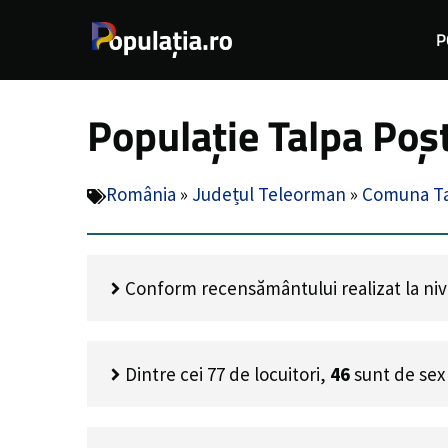
Sari
P
la
conținut
Populație Talpa Poș
România
»
Județul Teleorman
»
Comuna T
Conform recensământului realizat la nivel
Dintre cei
77
de locuitori,
46
sunt de sex