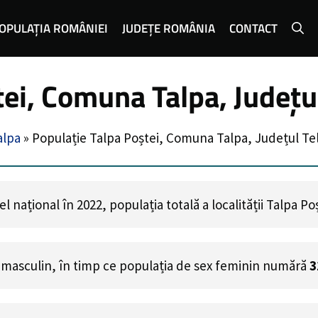
OPULAȚIA ROMÂNIEI
JUDEȚE ROMÂNIA
CONTACT
tei, Comuna Talpa, Județ
alpa
»
Populație Talpa Poștei, Comuna Talpa, Județul T
 național în 2022, populația totală a localității Talpa Po
 masculin, în timp ce populația de sex feminin numără
3