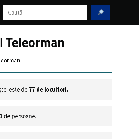
Caută
ul Teleorman
eleorman
ștei este de
77
de locuitori.
1
de persoane.