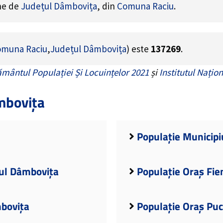
ine de
Județul Dâmbovița
, din
Comuna Raciu
.
muna Raciu
,
Județul Dâmbovița
) este
137269
.
mântul Populației Și Locuințelor 2021
și
Institutul Națion
mbovița
Populație Municipi
țul Dâmbovița
Populație Oraș Fie
mbovița
Populație Oraș Puc