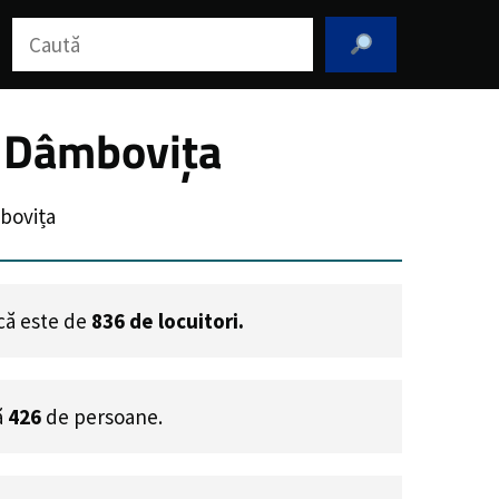
Caută
l Dâmbovița
bovița
acă este de
836
de locuitori.
ă
426
de persoane.