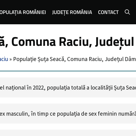
OPULAȚIA ROMÂNIEI
JUDEȚE ROMÂNIA
CONTACT
că, Comuna Raciu, Județu
ciu
»
Populație Șuța Seacă, Comuna Raciu, Județul Dâm
 național în 2022, populația totală a localității Șuța Se
ex masculin, în timp ce populația de sex feminin număr