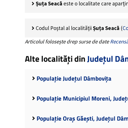
Șuța Seacă
este o localitate care aparț
Codul Poștal al localității
Șuța Seacă
(
Co
Articolul folosește drep surse de date
Recensă
Alte localități din
Județul Dâ
Populație Județul Dâmbovița
Populație Municipiul Moreni, Jude
Populație Oraș Găești, Județul Dâ