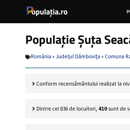
Sari
P
la
conținut
Populație Șuța Sea
România
»
Județul Dâmbovița
»
Comuna Ra
Conform recensământului realizat la nivel
Dintre cei
836
de locuitori,
410
sunt de s