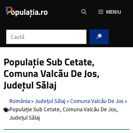
Sari
MENIU
la
conținut
Caută
Populație Sub Cetate,
Comuna Valcău De Jos,
Județul Sălaj
România
»
Județul Sălaj
»
Comuna Valcău De Jos
»
Populație Sub Cetate, Comuna Valcău De Jos,
Județul Sălaj