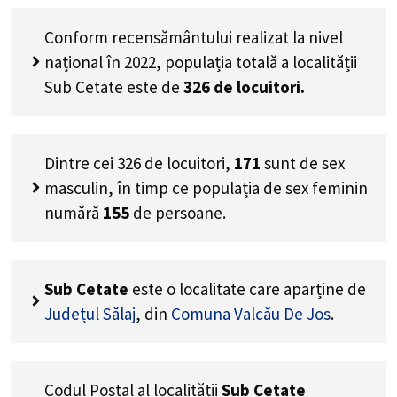
Conform recensământului realizat la nivel
național în 2022, populația totală a localității
Sub Cetate este de
326
de locuitori.
Dintre cei
326
de locuitori,
171
sunt de sex
masculin, în timp ce populația de sex feminin
numără
155
de persoane.
Sub Cetate
este o localitate care aparține de
Județul Sălaj
, din
Comuna Valcău De Jos
.
Codul Poștal al localității
Sub Cetate