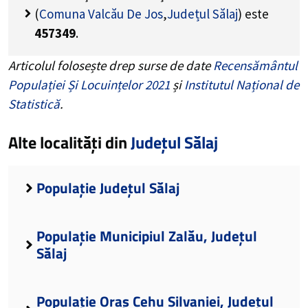
(
Comuna Valcău De Jos
,
Județul Sălaj
) este
457349
.
Articolul folosește drep surse de date
Recensământul
Populației Și Locuințelor 2021
și
Institutul Național de
Statistică
.
Alte localități din
Județul Sălaj
Populație Județul Sălaj
Populație Municipiul Zalău, Județul
Sălaj
Populație Oraș Cehu Silvaniei, Județul